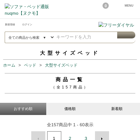
0
MENU
新規登録
ログイン
大型サイズベッド
ホーム
ベッド
大型サイズベッド
商品一覧
（全157商品）
おすすめ順
価格順
新着順
全
157
商品中
1 - 60
表示
1
2
3