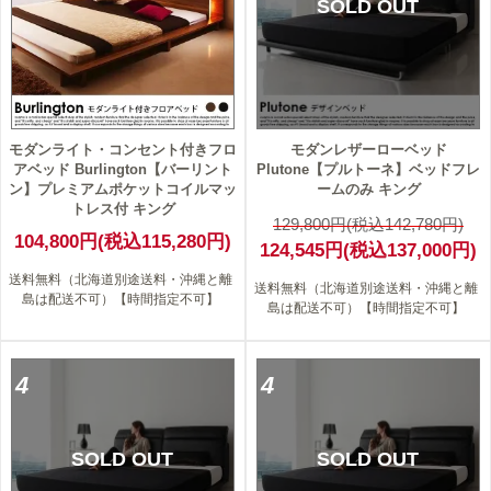
SOLD OUT
モダンライト・コンセント付きフロ
モダンレザーローベッド
アベッド Burlington【バーリント
Plutone【プルトーネ】ベッドフレ
ン】プレミアムポケットコイルマッ
ームのみ キング
トレス付 キング
129,800円(税込142,780円)
104,800円(税込115,280円)
124,545円(税込137,000円)
送料無料（北海道別途送料・沖縄と離
送料無料（北海道別途送料・沖縄と離
島は配送不可）【時間指定不可】
島は配送不可）【時間指定不可】
4
4
SOLD OUT
SOLD OUT