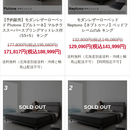
【予約販売】モダンレザーローベッ
モダンレザーローベッド
ド Plutone【プルトーネ】マルチラ
Neptuno【ネプトゥーノ】ベッドフ
ススーパースプリングマットレス付
レームのみ キング
（SS+S） キング
132,800円(税込146,080円)
177,800円(税込195,580円)
129,090円(税込141,999円)
171,817円(税込188,999円)
送料無料（北海道別途送料・沖縄と離
送料無料（北海道別途送料・沖縄と離
島は配送不可）【時間指定不可】
島は配送不可）
3
2
SOLD OUT
SOLD OUT