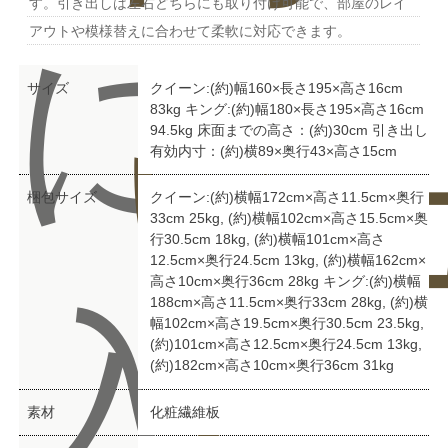
す。引き出しは左右どちらにも取り付け可能で、部屋のレイ
に
アウトや模様替えに合わせて柔軟に対応できます。
サイズ
クイーン:(約)幅160×長さ195×高さ16cm
83kg キング:(約)幅180×長さ195×高さ16cm
い
ュ
94.5kg 床面までの高さ：(約)30cm 引き出し
有効内寸：(約)横89×奥行43×高さ15cm
梱包サイズ
クイーン:(約)横幅172cm×高さ11.5cm×奥行
33cm 25kg, (約)横幅102cm×高さ15.5cm×奥
行30.5cm 18kg, (約)横幅101cm×高さ
12.5cm×奥行24.5cm 13kg, (約)横幅162cm×
高さ10cm×奥行36cm 28kg キング:(約)横幅
入
188cm×高さ11.5cm×奥行33cm 28kg, (約)横
幅102cm×高さ19.5cm×奥行30.5cm 23.5kg,
(約)101cm×高さ12.5cm×奥行24.5cm 13kg,
(約)182cm×高さ10cm×奥行36cm 31kg
素材
化粧繊維板