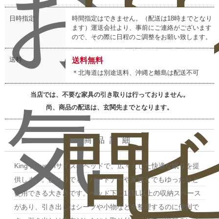
お
お
レ
日時指定
時間指定はできません。（配送は18時までとなり
ます）運送会社より、事前にご連絡がございます
ので、その際に日程のご調整をお願い致します。
送料
送料無料
＊北海道は別途送料、沖縄と離島は配送不可
当店では、不要な家具の引き取りは行っておりません。
気
尚、商品の配送は、玄関先までとなります。
問
ビ
商品詳細
KingやQueenサイズのベッドで、広々とした快適な眠りを提
供します。ひとりでも、パートナーや家族とでもゆったりと
使用できる大きさです。ベッド下に115L以上の収納スペース
があり、引き出しはシーツや小物などを整理するのに便利で