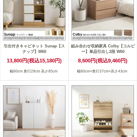
引出付きキャビネット Sunap【ス
組み合わせ収納家具 Colby【コルビ
ナップ】W60
ー】単品引出し2段 W60
13,800円(税込15,180円)
8,600円(税込9,460円)
幅60cm 奥行29cm 高さ85cm
幅60cm×奥行37cm×高さ43cm