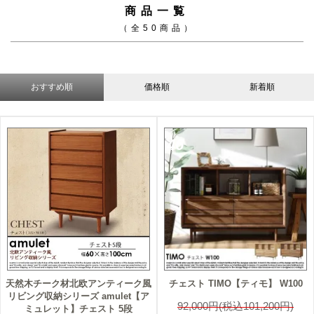
商品一覧
（全50商品）
おすすめ順
価格順
新着順
46
天然木チーク材北欧アンティーク風
チェスト TIMO【ティモ】 W100
リビング収納シリーズ amulet【ア
92,000円(税込101,200円)
ミュレット】チェスト 5段