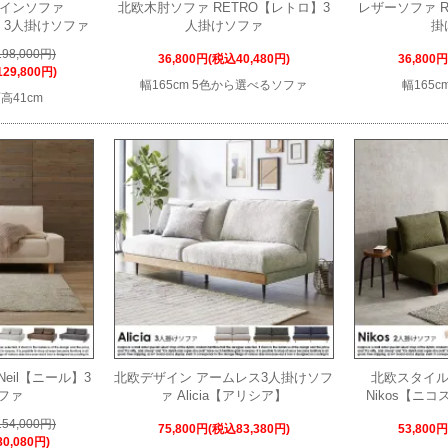
ザインソファ
北欧木肘ソファ RETRO【レトロ】3
レザーソファ R
ム】3人掛けソファ
人掛けソファ
掛
98,000円)
36,800円(税込40,480円)
36,800
29,800円)
幅165cm 5色から選べるソファ
幅165
面高41cm
eil【ニール】3
北欧デザイン アームレス3人掛けソフ
北欧スタイル
ファ
ァ Alicia【アリシア】
Nikos【ニ
54,000円)
75,800円(税込83,380円)
53,800
0,080円)