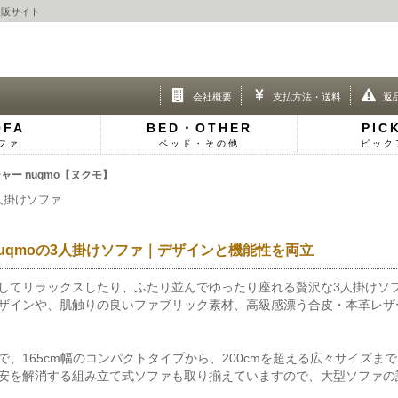
通販サイト
会社概要
支払方法・送料
返
OFA
BED・OTHER
PIC
ファ
ベッド・その他
ピック
ー nuqmo【ヌクモ】
人掛けソファ
uqmoの3人掛けソファ｜デザインと機能性を両立
してリラックスしたり、ふたり並んでゆったり座れる贅沢な3人掛けソフ
ザインや、肌触りの良いファブリック素材、高級感漂う合皮・本革レザ
で、165cm幅のコンパクトタイプから、200cmを超える広々サイズ
安を解消する組み立て式ソファも取り揃えていますので、大型ソファの