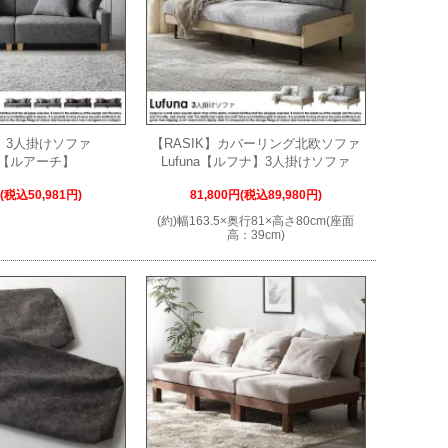
K】3人掛けソファ
【RASIK】カバーリング北欧ソファ
ch【ルアーチ】
Lufuna【ルフナ】3人掛けソファ
円(税込50,981円)
81,800円(税込89,980円)
(約)幅163.5×奥行81×高さ80cm(座面
高：39cm)