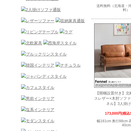
送料無料（北海道・
料）
【開梱設置付き】北
スレザー×木肘ソファ F
ネル】3人掛
173,000円(税込1
幅181cm 奥行88cm
40cm