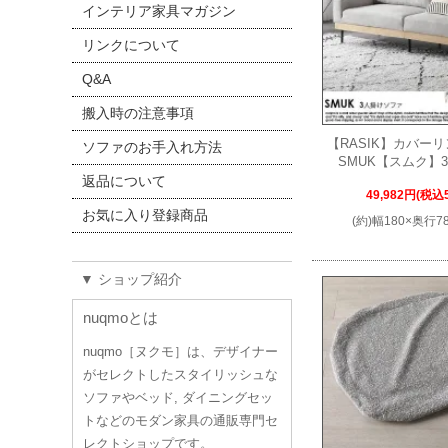
インテリア家具マガジン
リンクについて
Q&A
搬入時の注意事項
【RASIK】カバー
ソファのお手入れ方法
SMUK【スムク】
返品について
49,982円(税込5
お気に入り登録商品
(約)幅180×奥行7
▼ ショップ紹介
nuqmoとは
nuqmo［ヌクモ］は、デザイナー
がセレクトしたスタイリッシュな
ソファやベッド, ダイニングセッ
トなどのモダン家具の通販専門セ
レクトショップです。