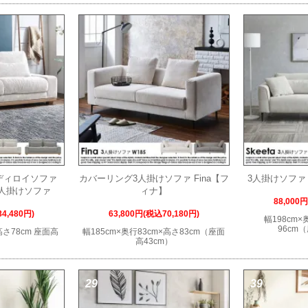
ディロイソファ
カバーリング3人掛けソファ Fina【フ
3人掛けソファ 
3人掛けソファ
ィナ】
88,000
4,480円)
63,800円(税込70,180円)
幅198cm×
96cm
 高さ78cm 座面高
幅185cm×奥行83cm×高さ83cm（座面
高43cm）
29
39