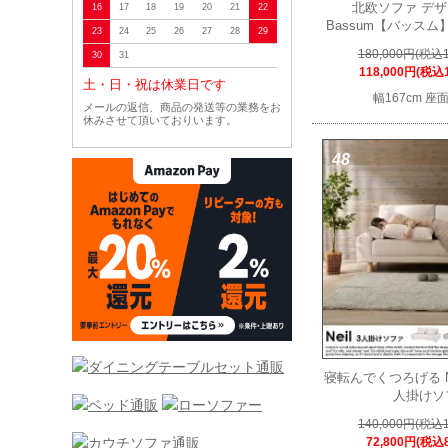
北欧ソファ デ
16
17
18
19
20
21
22
Bassum【バッス
23
24
25
26
27
28
29
180,000円(税込1
30
31
118,000円(税込1
土・日・祝は休業日です
幅167cm 座
メールの返信、商品の発送等の業務をお
休みさせて頂いておりいます。
48
寝転んでくつろげる N
人掛けソ
140,000円(税込1
72,800円(税込8