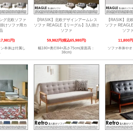
リング北欧ソファ
【RASIK】北欧デザインアームレス
【RASIK】
3人掛けソファ用カ
ソファ REAGLE【リーグル】3人掛け
ソファ REAG
品
ソファ
ソフ
7,981円)
59,982円(税込65,980円)
11,800
マン本体は付属し
幅180×奥行84×高さ75cm(座面高：
ソファ本体やオ
ん
38cm)