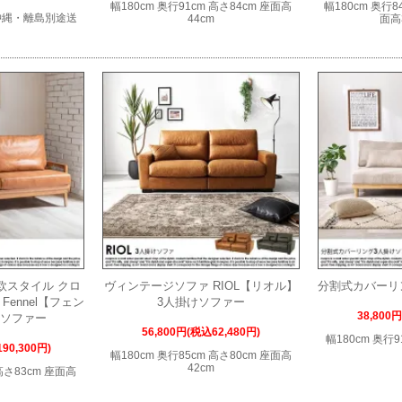
幅180cm 奥行91cm 高さ84cm 座面高
幅180cm 奥行84
沖縄・離島別途送
44cm
面高3
欧スタイル クロ
ヴィンテージソファ RIOL【リオル】
分割式カバーリ
ennel【フェン
3人掛けソファー
38,800
けソファー
56,800円(税込62,480円)
幅180cm 奥行9
90,300円)
幅180cm 奥行85cm 高さ80cm 座面高
42cm
 高さ83cm 座面高