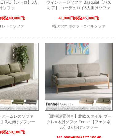
ETRO【レトロ】3人
ヴィンテージソファ Basquiat【バス
けソファ
キア】 コーデュロイ3人掛けソファ
円(税込40,480円)
41,800円(税込45,980円)
cm レトロソファ
幅165cm ポケットコイルソファ
 アームレスソファ
【開梱設置付き】北欧スタイル ブー
コス】3人掛けソファー
クレ×木肘ソファ Fennel【フェンネ
ル】3人掛けソファー
円(税込59,180円)
161,000円(税込177,100円)