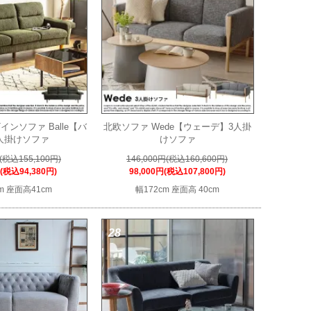
インソファ Balle【バ
北欧ソファ Wede【ウェーデ】3人掛
人掛けソファ
けソファ
円(税込155,100円)
146,000円(税込160,600円)
円(税込94,380円)
98,000円(税込107,800円)
m 座面高41cm
幅172cm 座面高 40cm
28