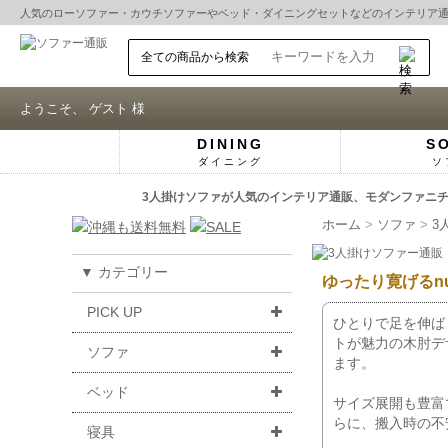
人気の
ローソファー
・
カウチソファー
や
ベッド
・
ダイニングセット
などのインテリア
ようこそ、 ゲスト 様
DINING
S
ダイニング
ソ
3人掛けソファが人気のインテリア通販、モダンファニチャ
ホーム
ソファ
3
▼ カテゴリー
ゆったり寛げるn
PICK UP
ひとりで足を伸ば
トが魅力の木肘デ
ソファ
ます。
ベッド
サイズ展開も豊富
らに、搬入時の不
寝具