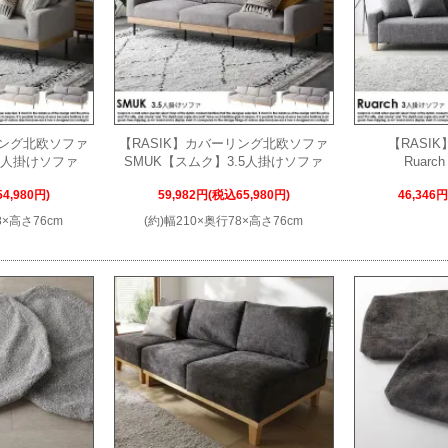
リング北欧ソファ
【RASIK】カバーリング北欧ソファ
【RASI
3人掛けソファ
SMUK【スムク】3.5人掛けソファ
Ruar
4,980円)
59,982円(税込65,980円)
46,346
8×高さ76cm
(約)幅210×奥行78×高さ76cm