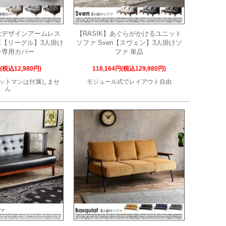
北欧デザインアームレス
【RASIK】あぐらがかけるユニット
LE【リーグル】3人掛け
ソファ Sven【スヴェン】3人掛けソ
ァ専用カバー
ファ 単品
円(税込12,980円)
118,164円(税込129,980円)
ットマンは付属しませ
モジュール式でレイアウト自由
ん