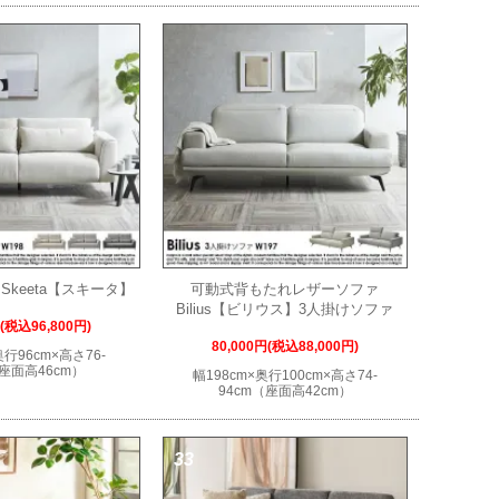
Skeeta【スキータ】
可動式背もたれレザーソファ
Bilius【ビリウス】3人掛けソファ
円(税込96,800円)
80,000円(税込88,000円)
奥行96cm×高さ76-
（座面高46cm）
幅198cm×奥行100cm×高さ74-
94cm（座面高42cm）
33