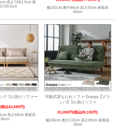
cm 高さ72/61.5cm 座
7/26.5cm
幅181cm 奥行88cm 高さ83cm 座面高
40cm
ング 3人掛けソファー
可動式背もたれソファ Granpa【グラ
ンパ】3人掛けソファ
円(税込42,680円)
81,000円(税込89,100円)
1cm 高さ69cm 座面高
36cm
幅188cm 奥行110cm 高さ89cm 座面高
39cm