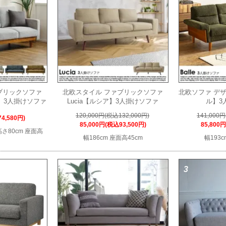
ブリックソファ
北欧スタイル ファブリックソファ
北欧ソファ デザ
プ】3人掛けソファ
Lucia【ルシア】3人掛けソファ
ル】3
120,000円(税込132,000円)
141,000
4,580円)
85,000円(税込93,500円)
85,800
 高さ80cm 座面高
幅186cm 座面高45cm
幅193c
33
3