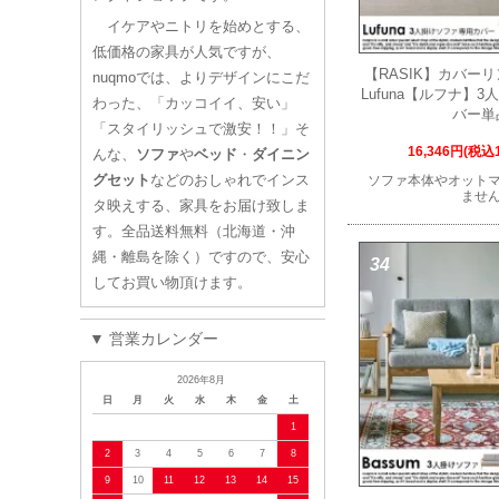
イケアやニトリを始めとする、
低価格の家具が人気ですが、
【RASIK】カバー
nuqmoでは、よりデザインにこだ
Lufuna【ルフナ】
わった、「カッコイイ、安い」
バー単
「スタイリッシュで激安！！」そ
16,346円(税込1
んな、
ソファ
や
ベッド
・
ダイニン
グセット
などのおしゃれでインス
ソファ本体やオット
ませ
タ映えする、家具をお届け致しま
す。全品送料無料（北海道・沖
縄・離島を除く）ですので、安心
34
してお買い物頂けます。
▼ 営業カレンダー
2026年8月
日
月
火
水
木
金
土
1
2
3
4
5
6
7
8
9
10
11
12
13
14
15