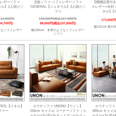
トレザーソファ
北欧ソファ ソフトレザーソファ
【開梱設置付き
ネラル】2人掛けソ
GENERAL【ジェネラル】3人掛けソ
スレザー×木肘ソ
ファ
ネル】3
14,400円)
134,000円(税込147,400円)
173,000
4,700円)
98,000円(税込107,800円)
幅181cm 奥行8
ようなソフトレザー
幅186cm 本革のようなソフトレザー
ァ
ソファ
RIOL【リオル】
カウチソファ UNONU【ウノン】
カウチソファ 
ファー
250cm キャメル コーナーソファ（コ
300cm キャ
ーナー×3+1P×3+オットマン×1+クッ
ーナー×3+1P