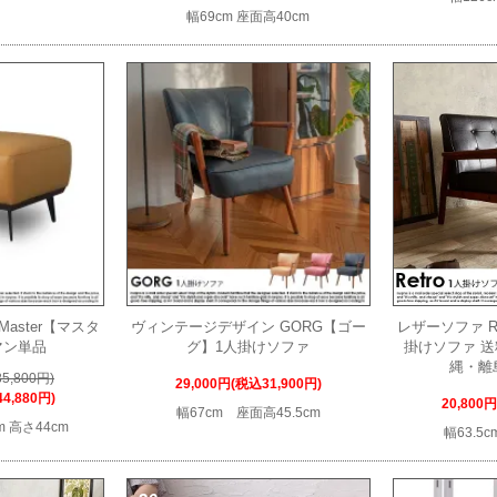
幅69cm 座面高40cm
aster【マスタ
ヴィンテージデザイン GORG【ゴー
レザーソファ R
マン単品
グ】1人掛けソファ
掛けソファ 
縄・離
5,800円)
29,000円(税込31,900円)
4,880円)
20,800
幅67cm 座面高45.5cm
m 高さ44cm
幅63.5