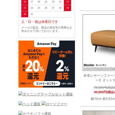
16
17
18
19
20
21
22
23
24
25
26
27
28
29
30
31
48
土・日・祝は休業日です
メールの返信、商品の発送等の業務をお
休みさせて頂いておりいます。
本革レザーソファー M
ー】オット
78,000円(税込8
40,800円(税込4
幅70cm 奥行62c