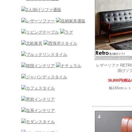
レザーソファ RET
掛けソ
36,800円(税込4
幅165cm レ
4