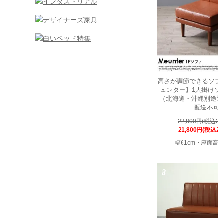
高さが調節できるソファ
ュンター】1人掛け
（北海道・沖縄別途
配送不
22,800円(税込2
21,800円(税込2
幅61cm・座面高
8