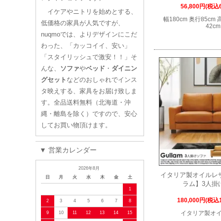
56,800円(税込6
イケアやニトリを始めとする、
幅180cm 奥行85cm
低価格の家具が人気ですが、
42cm
nuqmoでは、よりデザインにこだ
わった、「カッコイイ、安い」
「スタイリッシュで激安！！」そ
んな、
ソファ
や
ベッド
・
ダイニン
グセット
などのおしゃれでインス
タ映えする、家具をお届け致しま
す。全品送料無料（北海道・沖
縄・離島を除く）ですので、安心
してお買い物頂けます。
▼ 営業カレンダー
2026年8月
イタリア製オイルレザー
日
月
火
水
木
金
土
ラム】3人掛
1
180,000円(税込1
2
3
4
5
6
7
8
イタリア製オ
9
10
11
12
13
14
15