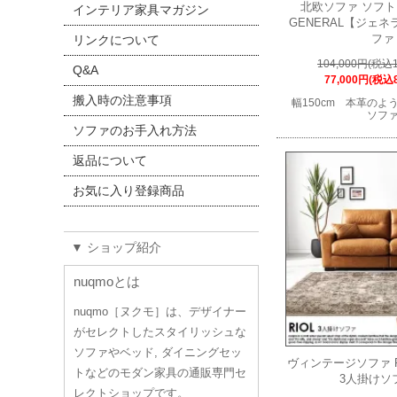
北欧ソファ ソフ
インテリア家具マガジン
GENERAL【ジェ
ファ
リンクについて
104,000円(税込1
Q&A
77,000円(税込8
搬入時の注意事項
幅150cm 本革の
ソフ
ソファのお手入れ方法
返品について
お気に入り登録商品
▼ ショップ紹介
nuqmoとは
nuqmo［ヌクモ］は、デザイナー
がセレクトしたスタイリッシュな
ソファやベッド, ダイニングセッ
ヴィンテージソファ 
トなどのモダン家具の通販専門セ
3人掛けソ
レクトショップです。