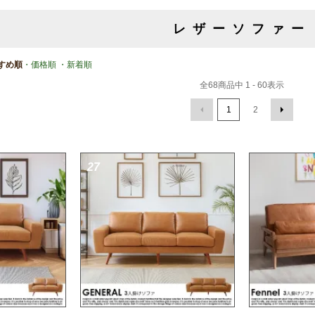
レザーソファー
すめ順
・価格順
・新着順
全
68
商品中
1 - 60
表示
1
2
27