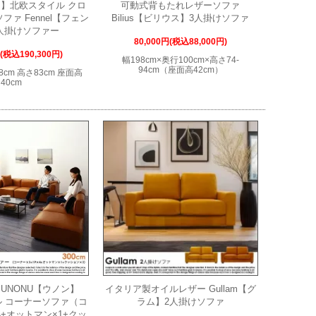
】北欧スタイル クロ
可動式背もたれレザーソファ
ファ Fennel【フェン
Bilius【ビリウス】3人掛けソファ
人掛けソファー
80,000円(税込88,000円)
円(税込190,300円)
幅198cm×奥行100cm×高さ74-
94cm（座面高42cm）
8cm 高さ83cm 座面高
40cm
UNONU【ウノン】
イタリア製オイルレザー Gullam【グ
メル コーナーソファ（コ
ラム】2人掛けソファ
×4+オットマン×1+クッ