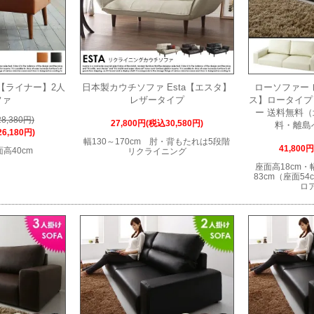
R【ライナー】2人
日本製カウチソファ Esta【エスタ】
ローソファー 
ファ
レザータイプ
ス】ロータイプ 
ー 送料無料
8,380円)
27,800円(税込30,580円)
料・離島
6,180円)
幅130～170cm 肘・背もたれは5段階
41,800
面高40cm
リクライニング
座面高18cm・幅
83cm（座面5
ロ
7
9