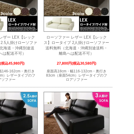
レザー LEX【レック
ローソファー レザー LEX【レック
2.5人掛けローソファ
ス】ロータイプ 2人掛けローソファー
（北海道・沖縄別途送
送料無料（北海道・沖縄別途送料・
へは配送不可）
離島へは配送不可）
円(税込45,980円)
27,800円(税込30,580円)
146-162cm・奥行き
座面高18cm・幅116-132cm・奥行き
4cm）レザータイプのフ
83cm（座面54cm）レザータイプのフ
アソファー
ロアソファー
5