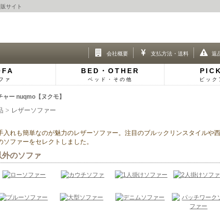
通販サイト
会社概要
支払方法・送料
返
OFA
BED・OTHER
PIC
ファ
ベッド・その他
ピック
ー nuqmo【ヌクモ】
品
レザーソファー
手入れも簡単なのが魅力のレザーソファー。注目のブルックリンスタイルや
のソファーをセレクトしました。
以外のソファ