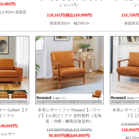
2,480円)
ション×3）
シ
 高さ80cm 座面高
118,181円(税込129,999円)
132,726
座面高30cm・幅246cm
座面高30
45
31
 Gullam【グ
本革レザーソファ Howard【ハワー
本革レザーソファ
けソファ
ド】1人掛けソファ 送料無料（北海
ド】2
道・沖縄・離島別途送料）
172,000
98,000円)
110,000円(税込121,000円)
118,000
イルレザー
60,800円(税込66,880円)
幅126c