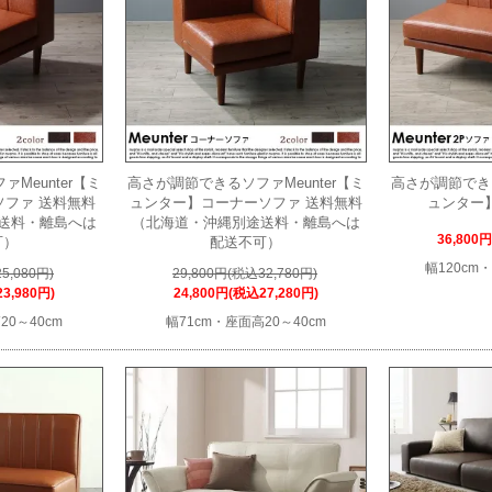
Meunter【ミ
高さが調節できるソファMeunter【ミ
高さが調節できる
ソファ 送料無料
ュンター】コーナーソファ 送料無料
ュンター
送料・離島へは
（北海道・沖縄別途送料・離島へは
36,800
可）
配送不可）
幅120cm
5,080円)
29,800円(税込32,780円)
3,980円)
24,800円(税込27,280円)
20～40cm
幅71cm・座面高20～40cm