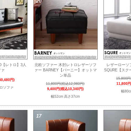
20
25
RO【レトロ】3人
北欧ソファー 木肘レトロレザーソフ
レザーローソ
ファ
ァー BARNEY【バーニー】オットマ
SQURE【ス
ン単品
15,800
0,480円)
11,800円(税込12,980円)
11,800
トロソファ
9,400円(税込10,340円)
幅80c
幅52cm 高さ37cm
17