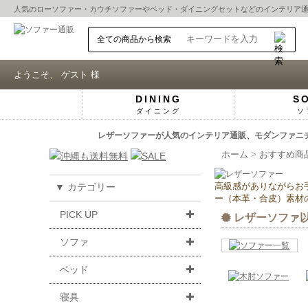
人気の
ローソファー
・
カウチソファー
や
ベッド
・
ダイニングセット
などのインテリア
ようこそ、 ゲスト 様
DINING
S
ダイニング
ソ
レザーソファーが人気のインテリア通販、モダンファニチャ
ホーム
おすすめ商
高級感がありながらお
▼ カテゴリー
ー（本革・合皮）素材
PICK UP
レザーソファ
ソファ
ベッド
寝具