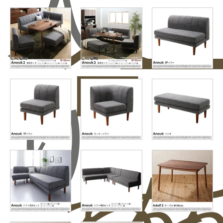
入
合
ー
り
わ
を