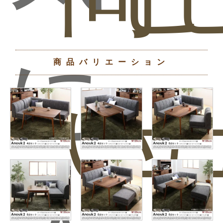
に
商品バリエーション
い
ュ