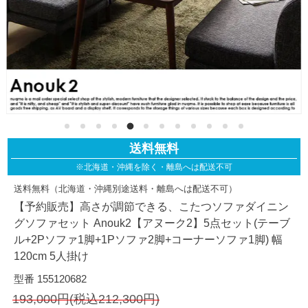
送料無料
※北海道・沖縄を除く・離島へは配送不可
送料無料（北海道・沖縄別途送料・離島へは配送不可）
【予約販売】高さが調節できる、こたつソファダイニン
グソファセット Anouk2【アヌーク2】5点セット(テーブ
ル+2Pソファ1脚+1Pソファ2脚+コーナーソファ1脚) 幅
120cm 5人掛け
型番 155120682
193,000円(税込212,300円)