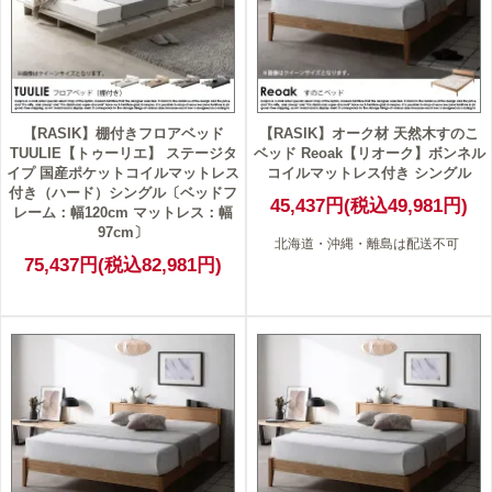
【RASIK】棚付きフロアベッド
【RASIK】オーク材 天然木すのこ
TUULIE【トゥーリエ】 ステージタ
ベッド Reoak【リオーク】ボンネル
イプ 国産ポケットコイルマットレス
コイルマットレス付き シングル
付き（ハード）シングル〔ベッドフ
45,437円(税込49,981円)
レーム：幅120cm マットレス：幅
97cm〕
北海道・沖縄・離島は配送不可
75,437円(税込82,981円)