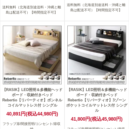
送料無料（北海道別途送料・沖縄と離
送料無料（北海道別途送料・沖縄と離
島は配送不可）【時間指定不可】
島は配送不可）【時間指定不可】
【RASIK】LED照明＆多機能ヘッド
【RASIK】LED照明＆多機能ヘッド
ボード・収納付きベッド
ボード・収納付きベッド
Rebertio【リバーティオ】ボンネル
Rebertio【リバーティオ】3ゾーン
コイルマットレス付 シングル
ポケットコイルマットレス付 シング
ル
40,891円(税込44,980円)
41,800円(税込45,980円)
フラップ扉/間接照明/コンセント/扉収