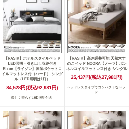
【RASIK】ホテルスタイルベッド
【RASIK】高さ調整可能 天然木す
LED照明・引き出し収納付き
のこベッド NOORA【ノーラ】ボン
Rizon【ライゾン】国産ポケットコ
ネルコイルマットレス付き シングル
イルマットレス付（ハード） シング
25,437円(税込27,981円)
ル（LED照明は1灯）
84,528円(税込92,981円)
ヘッドレスタイプでコンパクトなベッ
ド
優しく照らすLED照明付き