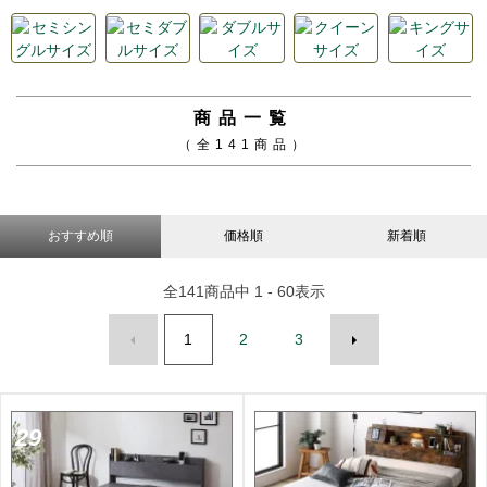
商品一覧
（全141商品）
おすすめ順
価格順
新着順
全
141
商品中
1 - 60
表示
1
2
3
29