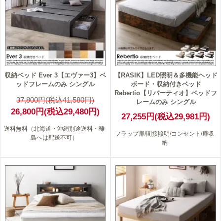
収納ベッド Ever 3【エヴァー3】ベ
【RASIK】LED照明＆多機能ヘッド
ッドフレームのみ シングル
ボード・収納付きベッド
Rebertio【リバーティオ】ベッドフ
37,800円(税込41,580円)
レームのみ シングル
26,800円(税込29,480円)
27,255円(税込29,981円)
送料無料（北海道・沖縄別途送料・離
フラップ扉/間接照明/コンセント/扉収
島へは配送不可）
納