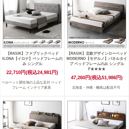
【RASIK】ファブリックベッド
【RASIK】北欧デザインローベッド
ILONA【イロナ】ベッドフレームの
MODERNO【モデルノ】パネルタイ
み シングル
プ ベッドフレームのみ シングル
F★★★★
22,710円(税込24,981円)
47,260円(税込51,986円)
ベルベット調生地の上品な足付 ベッド
フレーム インテリア家具
北海道・沖縄・離島は配送不可