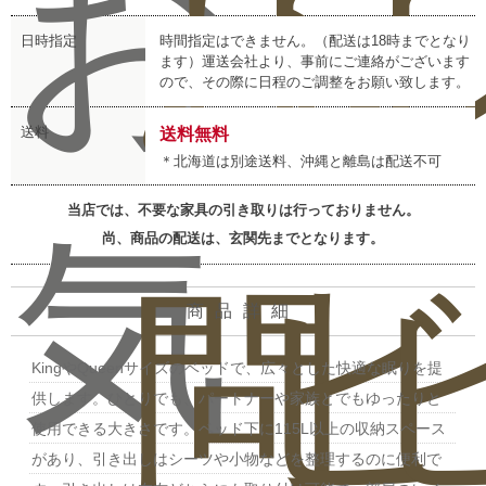
お
お
レ
日時指定
時間指定はできません。（配送は18時までとなり
ます）運送会社より、事前にご連絡がございます
ので、その際に日程のご調整をお願い致します。
送料
送料無料
＊北海道は別途送料、沖縄と離島は配送不可
当店では、不要な家具の引き取りは行っておりません。
気
尚、商品の配送は、玄関先までとなります。
問
ビ
商品詳細
KingやQueenサイズのベッドで、広々とした快適な眠りを提
供します。ひとりでも、パートナーや家族とでもゆったりと
使用できる大きさです。ベッド下に115L以上の収納スペース
があり、引き出しはシーツや小物などを整理するのに便利で