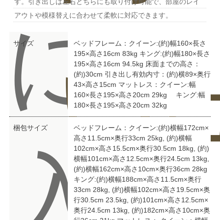
す。引き出しは左右どちらにも取り付け可能で、部屋のレイ
に
アウトや模様替えに合わせて柔軟に対応できます。
サイズ
ベッドフレーム：クイーン:(約)幅160×長さ
195×高さ16cm 83kg キング:(約)幅180×長さ
い
ュ
195×高さ16cm 94.5kg 床面までの高さ：
(約)30cm 引き出し有効内寸：(約)横89×奥行
43×高さ15cm マットレス：クイーン:幅
160×長さ195×高さ20cm 29kg キング:幅
180×長さ195×高さ20cm 32kg
梱包サイズ
ベッドフレーム：クイーン:(約)横幅172cm×
高さ11.5cm×奥行33cm 25kg, (約)横幅
入
102cm×高さ15.5cm×奥行30.5cm 18kg, (約)
横幅101cm×高さ12.5cm×奥行24.5cm 13kg,
(約)横幅162cm×高さ10cm×奥行36cm 28kg
キング:(約)横幅188cm×高さ11.5cm×奥行
33cm 28kg, (約)横幅102cm×高さ19.5cm×奥
行30.5cm 23.5kg, (約)101cm×高さ12.5cm×
奥行24.5cm 13kg, (約)182cm×高さ10cm×奥