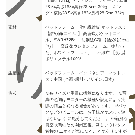
合
ー
行36cm 31kg マットレス： クイーン：横幅
28.5×高さ163×奥行28.5cm 30kg キン
グ：横幅28.5×高さ183×奥行28.5cm 33kg
素材
ベッドフレーム：化粧繊維板 マットレス：
【詰め物(コイル)】 高密度ポケットコイ
り
ル、SWRH72B･ 硬鋼線C種 【詰め物(その
他)】 高反発ウレタンフォーム、樹脂わ
た、ホワイトフェルト、 不織布 【側地】
ポリエステル100%
生産国
ベッドフレーム：インドネシア マットレ
ス：中国 (企画･設計･デザイン:日本)
わ
を
備考
※各サイズと重量は概算になります。 ※写
真の色調はモニターの機種や設定により実
際の商品と異なる場合があります。 ※パッ
クなどのビニールは、お子様がかぶって遊
ばないよう に処分してください。 ※新鮮な
真空状態のため開封直後、新しいウレタン
独特の ニオイが気になることがありますが