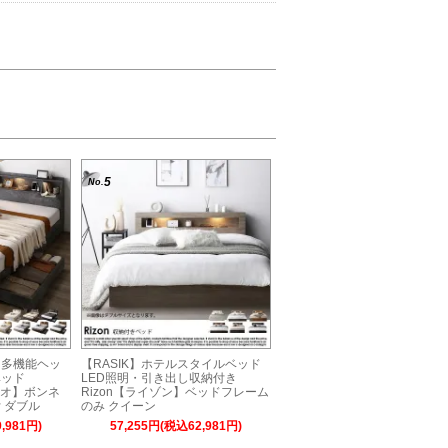
5
No.
明＆多機能ヘッ
【RASIK】ホテルスタイルベッド
ベッド
LED照明・引き出し収納付き
ティオ】ボンネ
Rizon【ライゾン】ベッドフレーム
 ダブル
のみ クイーン
,981円)
57,255円(税込62,981円)