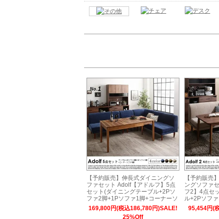
1
2
No.
No.
【予約販売】伸長式ダイニングソ
【予約販売
ファセット Adolf【アドルフ】5点
ングソファセッ
セット(ダイニングテーブル+2Pソ
フ2】4点セ
ファ2脚+1Pソファ1脚+コーナーソ
ル+2Pソファ
ファ1脚) 幅120-180cm 6人掛け
ーナーソファ1
169,800円(税込186,780円)SALE!
95,454円(
け
25%Off