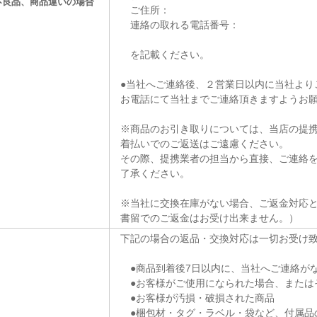
不良品、商品違いの場合
ご住所：
連絡の取れる電話番号：
を記載ください。
●当社へご連絡後、２営業日以内に当社より
お電話にて当社までご連絡頂きますようお
※商品のお引き取りについては、当店の提
着払いでのご返送はご遠慮ください。
その際、提携業者の担当から直接、ご連絡
了承ください。
※当社に交換在庫がない場合、ご返金対応
書留でのご返金はお受け出来ません。）
下記の場合の返品・交換対応は一切お受け
●商品到着後7日以内に、当社へご連絡が
●お客様がご使用になられた場合、または
●お客様が汚損・破損された商品
●梱包材・タグ・ラベル・袋など、付属品