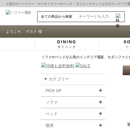
人気の
ローソファー
・
カウチソファー
や
ベッド
・
ダイニングセット
などのインテリア
ようこそ、 ゲスト 様
DINING
S
ダイニング
ソ
ソファやベッドが人気のインテリア通販、モダンファニチャ
▼ カテゴリー
PICK UP
ソファ
ベッド
寝具