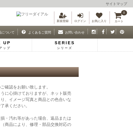
サイトマップ
0
新規登録
ログイン
お気に入り
カート
品について
よくあるご質問
お問い合わせ
K UP
SERIES
アップ
シリーズ
のご確認をお願い致します。
ように心掛けておりますが、ネット販売
より、イメージ写真と商品との色合いな
ご了承ください。
破損・汚れ等があった場合、返品または
。（商品により、修理・部品交換対応の