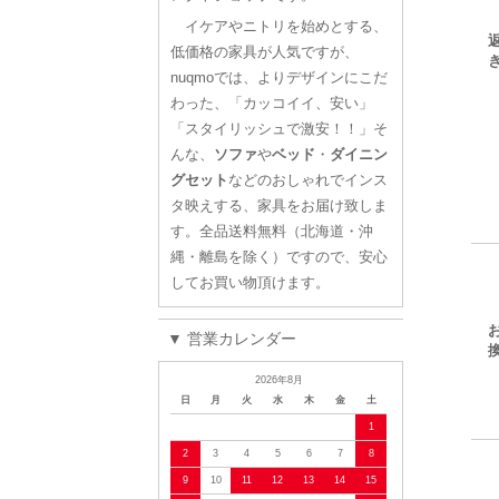
イケアやニトリを始めとする、
低価格の家具が人気ですが、
nuqmoでは、よりデザインにこだ
わった、「カッコイイ、安い」
「スタイリッシュで激安！！」そ
んな、
ソファ
や
ベッド
・
ダイニン
グセット
などのおしゃれでインス
タ映えする、家具をお届け致しま
す。全品送料無料（北海道・沖
縄・離島を除く）ですので、安心
してお買い物頂けます。
▼ 営業カレンダー
2026年8月
日
月
火
水
木
金
土
1
2
3
4
5
6
7
8
9
10
11
12
13
14
15