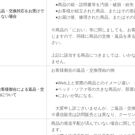
●商品の箱・説明書等を汚損・破損・紛失
●お客様が組立された商品、またはその形
返品・交換対応をお受けで
きない場合
●お届け後、修理された商品、またはその
※商品の「におい」等に関しましても、お
じますので、同様に商品の交換・返品を承
さい。
上記に該当する商品につきましては、いか
ません。
お客様都合の返品・交換理由の例
●Web上と実際の商品とのイメージ違い
●ベッド・ソファ等の大きな商品が、部屋
お客様都合による返品・交
換について
●においが気になる。
大変申し訳ございませんが、ご返品・交換
※通信販売は訪問販売とは異なり、クーリ
商品の発送手配が済んでいない場合に関し
ます。