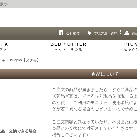
通販サイト
会社概要
支払方法・送料
返
OFA
BED・OTHER
PIC
ファ
ベッド・その他
ピック
ー nuqmo【ヌクモ】
返品について
ご注文の商品が届きましたら、すぐに商品
※商品写真は、できる限り現品を再現する
の性質上、ご利用のモニター、使用環境に
どが若干異なる場合もございますので予め
ご注文内容と異なっていたり、不良または
良品との交換にて対応させていただきます
返品・交換できる場合
場合もございます）