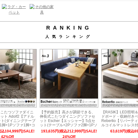
RANKING
人気ランキング
3
4
No.
No.
】こたつソファダイニ
【予約販売】高さが調節できる、
【RASIK】LED照
ト Adolf2【アドル
伸長式こたつダイニングソファセ
ドボード・収納付き
ット(ダイニングテーブ
ット Escher【エッシャー】5点セ
Rebertio【リバー
1脚+1Pソファ1脚+コ
ット(テーブル+2Pソファ2脚+1Pソ
ルコイルマットレス付
脚) 幅105cm 4人掛
ファ1脚+コーナーソファ1脚) 幅
税込104,999円)SALE!
193,635円(税込212,999円)SALE!
63,619円(税込69
120-180cm 6人掛け
42%Off
24%Off