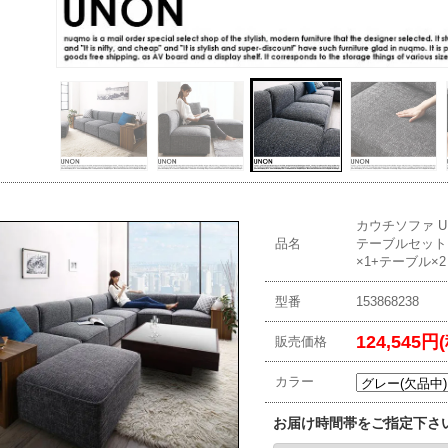
カウチソファ U
品名
テーブルセット（
×1+テーブル×
型番
153868238
124,545円
販売価格
カラー
お届け時間帯をご指定下さ