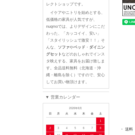
レクトショップです。
イケアやニトリを始めとする、
低価格の家具が人気ですが、
nuqmoでは、よりデザインにこだ
わった、「カッコイイ、安い」
「スタイリッシュで激安！！」そ
んな、
ソファ
や
ベッド
・
ダイニン
グセット
などのおしゃれでインス
タ映えする、家具をお届け致しま
す。全品送料無料（北海道・沖
縄・離島を除く）ですので、安心
してお買い物頂けます。
▼ 営業カレンダー
2026年8月
日
月
火
水
木
金
土
1
2
3
4
5
6
7
8
・ 送料