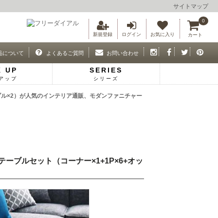
サイトマップ
0
新規登録
ログイン
お気に入り
カート
品について
よくあるご質問
お問い合わせ
K UP
SERIES
アップ
シリーズ
テーブル×2）が人気のインテリア通販、モダンファニチャー
テーブルセット（コーナー×1+1P×6+オッ