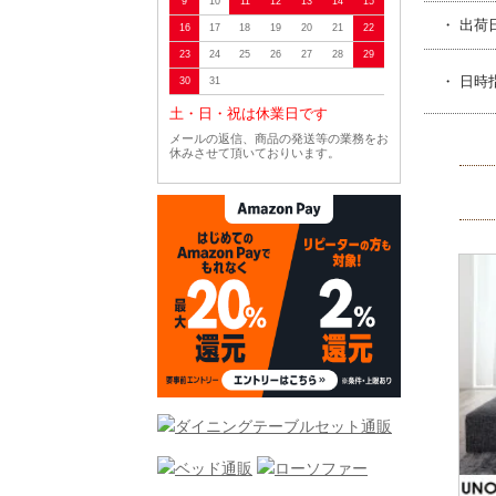
9
10
11
12
13
14
15
・ 出荷
16
17
18
19
20
21
22
23
24
25
26
27
28
29
・ 日時
30
31
土・日・祝は休業日です
メールの返信、商品の発送等の業務をお
休みさせて頂いておりいます。