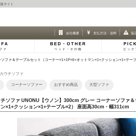
通販サイト
会社概要
支払方法・送料
返
OFA
BED・OTHER
PIC
ファ
ベッド・その他
ピック
ーナーソファ＆テーブルセット（コーナー×1+1P×6+オットマン×1+クッション×1+
カウチソファ
コーナーソファー
おすすめ商品
大型ソファ
チソファ UNONU【ウノン】300cm グレー コーナーソファ＆
ン×1+クッション×1+テーブル×2） 座面高30cm・幅311cm