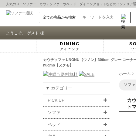
人気の
ローソファー
・
カウチソファー
や
ベッド
・
ダイニングセット
などのインテリア
ようこそ、 ゲスト 様
DINING
S
ダイニング
ソ
カウチソファ UNONU【ウノン】300cm グレー コ
nuqmo【ヌクモ】
ホーム
ソファ
▼ カテゴリー
PICK UP
カウ
トマ
ソファ
ベッド