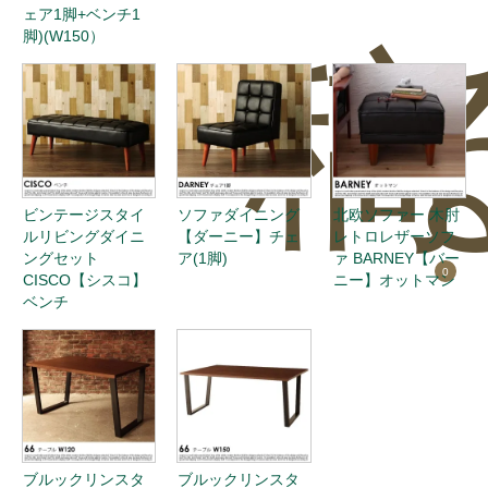
ェア1脚+ベンチ1
脚)(W150）
稿
ビンテージスタイ
ソファダイニング
北欧ソファー 木肘
ルリビングダイニ
【ダーニー】チェ
レトロレザーソフ
ングセット
ア(1脚)
ァ BARNEY【バー
0
CISCO【シスコ】
ニー】オットマン
ベンチ
ブルックリンスタ
ブルックリンスタ