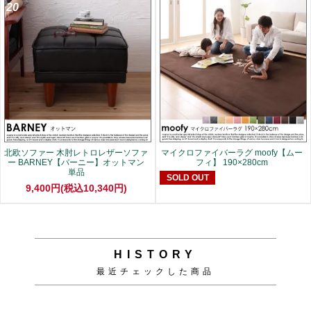
20
北欧ソファー 木肘レトロレザーソファ
マイクロファイバーラグ moofy【ムー
ー BARNEY【バーニー】オットマン
フィ】 190×280cm
単品
SOLD OUT
9,400円(税込10,340円)
HISTORY
最近チェックした商品