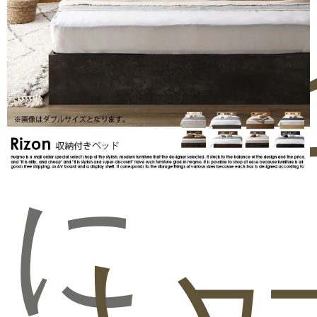
気
問
ビ
に
い
ュ