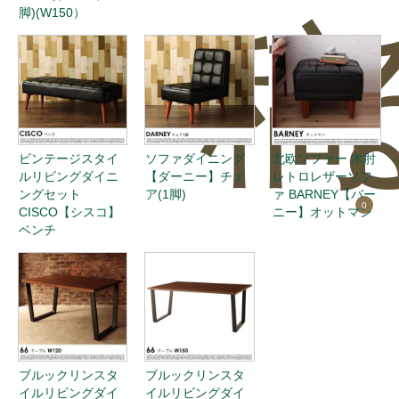
脚)(W150）
稿
ビンテージスタイ
ソファダイニング
北欧ソファー 木肘
ルリビングダイニ
【ダーニー】チェ
レトロレザーソフ
ングセット
ア(1脚)
ァ BARNEY【バー
0
CISCO【シスコ】
ニー】オットマン
ベンチ
ブルックリンスタ
ブルックリンスタ
イルリビングダイ
イルリビングダイ