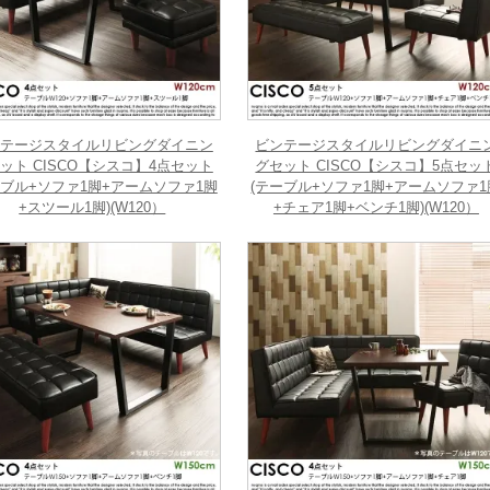
テージスタイルリビングダイニン
ビンテージスタイルリビングダイニ
ット CISCO【シスコ】4点セット
グセット CISCO【シスコ】5点セッ
ーブル+ソファ1脚+アームソファ1脚
(テーブル+ソファ1脚+アームソファ1
+スツール1脚)(W120）
+チェア1脚+ベンチ1脚)(W120）