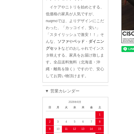
イケアやニトリを始めとする、
低価格の家具が人気ですが、
nuqmoでは、よりデザインにこだ
わった、「カッコイイ、安い」
「スタイリッシュで激安！！」そ
んな、
ソファ
や
ベッド
・
ダイニン
グセット
などのおしゃれでインス
タ映えする、家具をお届け致しま
す。全品送料無料（北海道・沖
縄・離島を除く）ですので、安心
してお買い物頂けます。
▼ 営業カレンダー
2026年8月
日
月
火
水
木
金
土
1
2
3
4
5
6
7
8
9
10
11
12
13
14
15