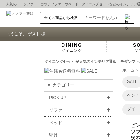
人気の
ローソファー
・
カウチソファー
や
ベッド
・
ダイニングセット
などのインテリア
ようこそ、 ゲスト 様
DINING
S
ダイニング
ソ
ダイニングセット が人気のインテリア通販、モダンファニ
ホーム
SALE
▼ カテゴリー
ベンチ
PICK UP
ダイニ
ソファ
ベッド
ビン
ソフ
寝具
送