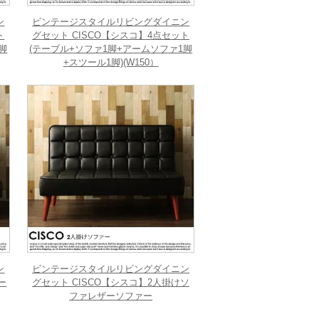
ン
ビンテージスタイルリビングダイニン
ト
グセット CISCO【シスコ】4点セット
脚
(テーブル+ソファ1脚+アームソファ1脚
+スツール1脚)(W150）
ン
ビンテージスタイルリビングダイニン
ー
グセット CISCO【シスコ】2人掛けソ
ファレザーソファー