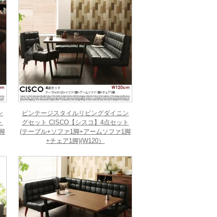
ン
ビンテージスタイルリビングダイニン
ト
グセット CISCO【シスコ】4点セット
脚
(テーブル+ソファ1脚+アームソファ1脚
+チェア1脚)(W120）