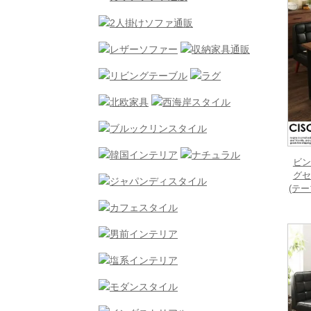
ビン
グセ
(テ