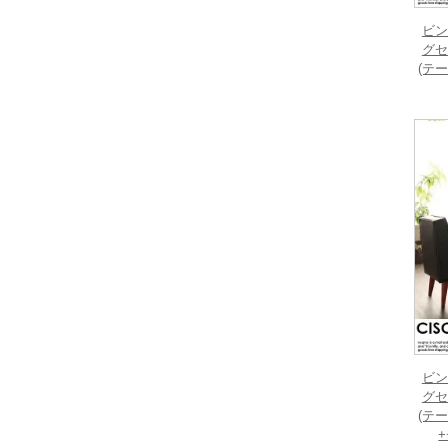
ビン
グセ
(テ
ビン
グセ
(テ