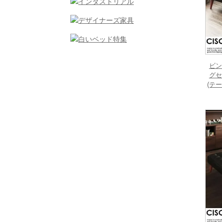
ビン
グセ
(テ