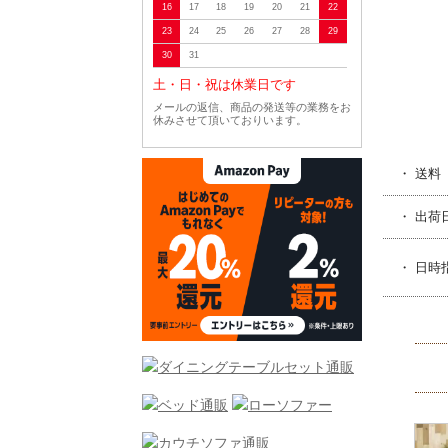
16
17
18
19
20
21
22
23
24
25
26
27
28
29
30
31
土・日・祝は休業日です
メールの返信、商品の発送等の業務をお
休みさせて頂いておりいます。
・ 送料
・ 出荷
・ 日時