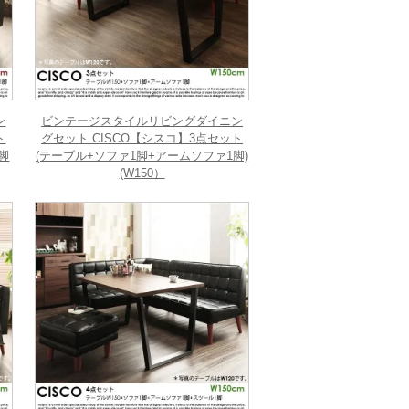
ン
ビンテージスタイルリビングダイニン
ト
グセット CISCO【シスコ】3点セット
脚
(テーブル+ソファ1脚+アームソファ1脚)
(W150）