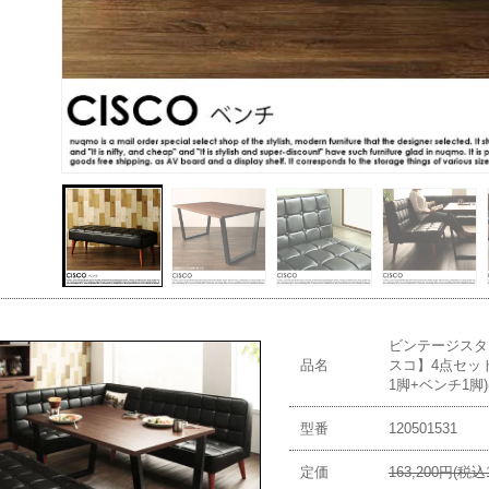
ビンテージスタ
品名
スコ】4点セッ
1脚+ベンチ1脚)
型番
120501531
定価
163,200円(税込1