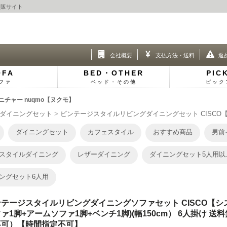
通販サイト
会社概要
支払方法・送料
返
OFA
BED・OTHER
PIC
ファ
ベッド・その他
ピック
チャー nuqmo【ヌクモ】
ダイニングセット
ビンテージスタイルリビングダイニングセット CISCO
ダイニングセット
カフェスタイル
おすすめ商品
男前
スタイルダイニング
レザーダイニング
ダイニングセット5人用以
ングセット6人用
テージスタイルリビングダイニングソファセット CISCO【シ
ァ1脚+アームソファ1脚+ベンチ1脚)(幅150cm） 6人掛け
不可）【時間指定不可】