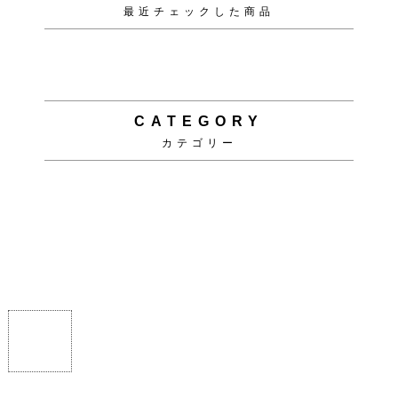
関連ショップ
Copyright (C)
ソファ・ベッド通販 nuqmo【ヌクモ】
. All Rights Reserved.