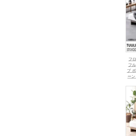
フロ
フル
プ 
ーン