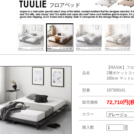
【RASIK】フ
品名
2層ポケットコ
180cm マット
型番
187309141
72,710円(
販売価格
カラー
購入数