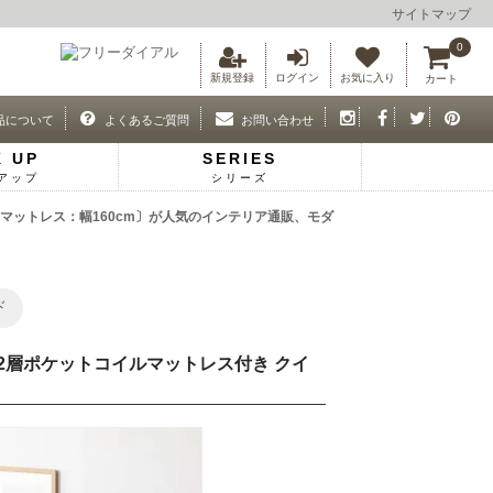
サイトマップ
0
新規登録
ログイン
お気に入り
カート
品について
よくあるご質問
お問い合わせ
K UP
SERIES
アップ
シリーズ
m マットレス：幅160cm〕が人気のインテリア通販、モダ
ド
プ 2層ポケットコイルマットレス付き クイ