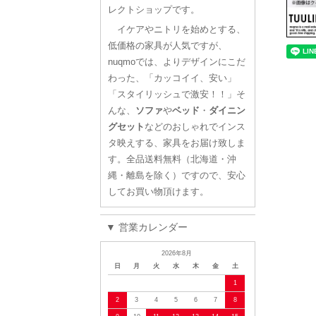
レクトショップです。
イケアやニトリを始めとする、
低価格の家具が人気ですが、
nuqmoでは、よりデザインにこだ
わった、「カッコイイ、安い」
「スタイリッシュで激安！！」そ
んな、
ソファ
や
ベッド
・
ダイニン
グセット
などのおしゃれでインス
タ映えする、家具をお届け致しま
す。全品送料無料（北海道・沖
縄・離島を除く）ですので、安心
してお買い物頂けます。
▼ 営業カレンダー
2026年8月
日
月
火
水
木
金
土
1
2
3
4
5
6
7
8