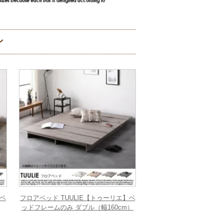
ン
】ベ
フロアベッド TUULIE【トゥーリエ】ベ
ッドフレームのみ ダブル（幅160cm）