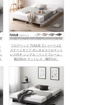
】
フロアベッド TUULIE【トゥーリエ】
イ
ステージタイプ ボンネルコイルマット
ン
レス付き シングル〔ベッドフレーム：
ト
幅120cm マットレス：幅97cm〕