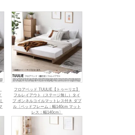
】
フロアベッド TUULIE【トゥーリエ】
イ
フルレイアウト（ステージ無し）タイ
ミ
プ ボンネルコイルマットレス付き ダブ
マ
ル〔ベッドフレーム：幅140cm マット
レス：幅140cm〕