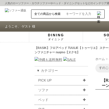
人気の
ローソファー
・
カウチソファー
や
ベッド
・
ダイニングセット
などのインテリア
ようこそ、 ゲスト 様
DINING
S
ダイニング
ソ
【RASIK】フロアベッド TUULIE【トゥーリエ】 
ンファニチャー nuqmo【ヌクモ】
ホーム
すのこ
▼ カテゴリー
PICK UP
【R
ーン
ソファ
ベッド