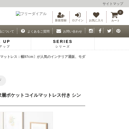
サイトマップ
0
新規登録
ログイン
お気に入り
カート
品について
よくあるご質問
お問い合わせ
K UP
SERIES
アップ
シリーズ
m マットレス：幅97cm〕が人気のインテリア通販、モダ
ド
プ 2層ポケットコイルマットレス付き シン