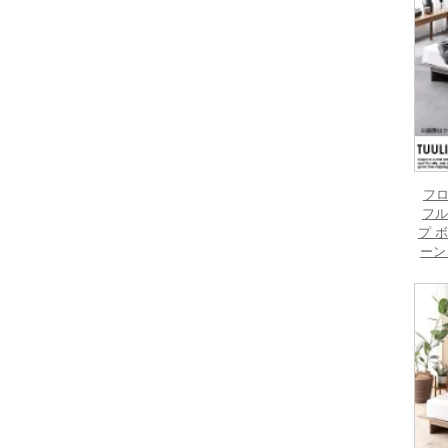
フロ
フル
プ 
ーン