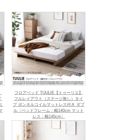
】
フロアベッド TUULIE【トゥーリエ】
イ
フルレイアウト（ステージ無し）タイ
ミ
プ ボンネルコイルマットレス付き ダブ
マ
ル〔ベッドフレーム：幅140cm マット
レス：幅140cm〕