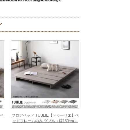
ン
】ベ
フロアベッド TUULIE【トゥーリエ】ベ
ッドフレームのみ ダブル（幅160cm）