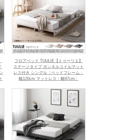
】
フロアベッド TUULIE【トゥーリエ】
イ
ステージタイプ ボンネルコイルマット
ン
レス付き シングル〔ベッドフレーム：
ト
幅120cm マットレス：幅97cm〕