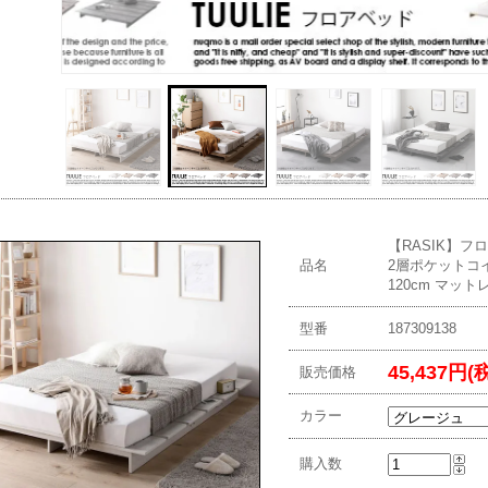
【RASIK】フ
品名
2層ポケットコ
120cm マット
型番
187309138
45,437円(
販売価格
カラー
購入数