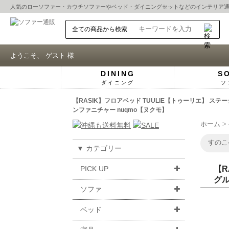
人気の
ローソファー
・
カウチソファー
や
ベッド
・
ダイニングセット
などのインテリア
ようこそ、 ゲスト 様
DINING
S
ダイニング
ソ
【RASIK】フロアベッド TUULIE【トゥーリエ】 
ンファニチャー nuqmo【ヌクモ】
ホーム
すのこ
▼ カテゴリー
PICK UP
【R
グル
ソファ
ベッド