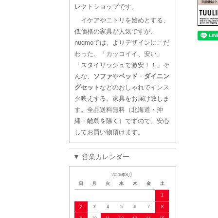
レクトショップです。
イケアやニトリを始めとする、
低価格の家具が人気ですが、
nuqmoでは、よりデザインにこだ
わった、「カッコイイ、安い」
「スタイリッシュで激安！！」そ
んな、
ソファ
や
ベッド
・
ダイニン
グセット
などのおしゃれでインス
タ映えする、家具をお届け致しま
す。全品送料無料（北海道・沖
縄・離島を除く）ですので、安心
してお買い物頂けます。
▼ 営業カレンダー
2026年8月
日
月
火
水
木
金
土
1
2
3
4
5
6
7
8