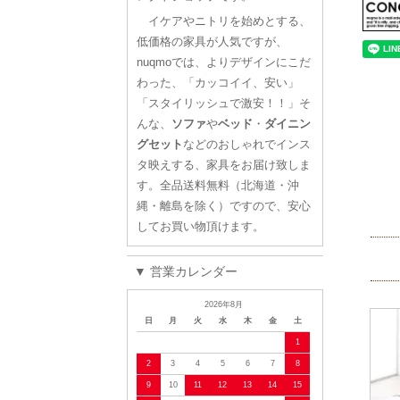
イケアやニトリを始めとする、
低価格の家具が人気ですが、
nuqmoでは、よりデザインにこだ
わった、「カッコイイ、安い」
「スタイリッシュで激安！！」そ
んな、
ソファ
や
ベッド
・
ダイニン
グセット
などのおしゃれでインス
タ映えする、家具をお届け致しま
す。全品送料無料（北海道・沖
縄・離島を除く）ですので、安心
してお買い物頂けます。
▼ 営業カレンダー
2026年8月
日
月
火
水
木
金
土
1
2
3
4
5
6
7
8
9
10
11
12
13
14
15