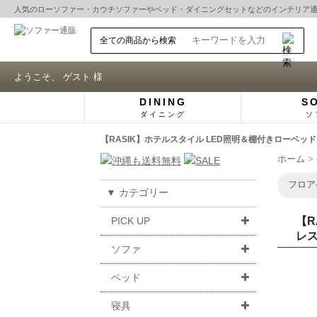
人気の
ローソファー
・
カウチソファー
や
ベッド
・
ダイニングセット
などのインテリア
ようこそ、 ゲスト 様
DINING
S
ダイニング
ソ
【RASIK】ホテルスタイル LED照明＆棚付きローベッ
ホーム
フロア
▼ カテゴリー
PICK UP
【R
レ
ソファ
ベッド
寝具