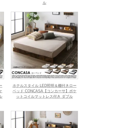
ル
ー
ホテルスタイル LED照明＆棚付きロー
ケ
ベッド CONCASA【コンカーサ】ポケ
ル
ットコイルマットレス付き ダブル