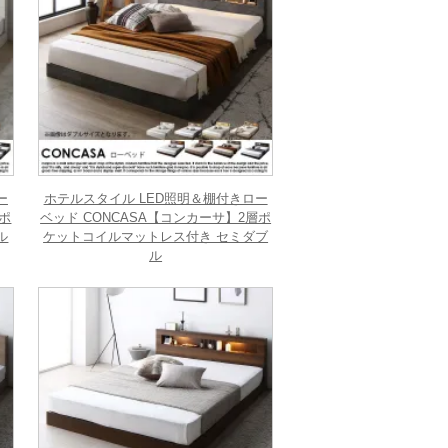
ー
ホテルスタイル LED照明＆棚付きロー
層ポ
ベッド CONCASA【コンカーサ】2層ポ
ル
ケットコイルマットレス付き セミダブ
ル