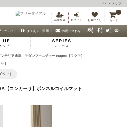
サイトマップ
0
新規登録
ログイン
お気に入り
カート
品について
よくあるご質問
お問い合わせ
K UP
SERIES
アップ
シリーズ
インテリア通販、モダンファニチャー nuqmo【ヌクモ】
ーサ】
ズベッド
CASA【コンカーサ】ボンネルコイルマット