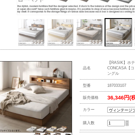
【RASIK】ホ
品名
CONCASA
ングル
型番
187033107
36,346円(
販売価格
カラー
購入数