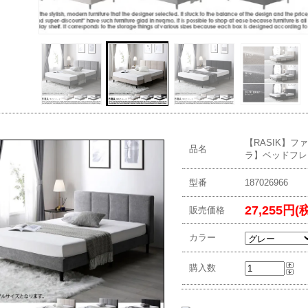
【RASIK】フ
品名
ラ】ベッドフレ
型番
187026966
27,255円(
販売価格
カラー
購入数