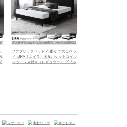
ッ
ファブリックベッド 布張り すのこベッ
ル
ド EIRA【エイラ】国産ポケットコイル
ダ
マットレス付き（レギュラー） ダブル