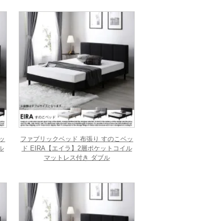
ッ
ファブリックベッド 布張り すのこベッ
ル
ド EIRA【エイラ】2層ポケットコイル
マットレス付き ダブル