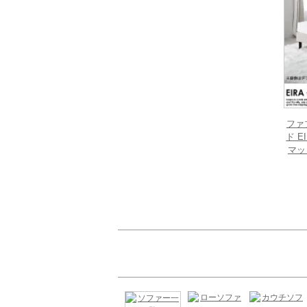
ファ
ド 
マッ