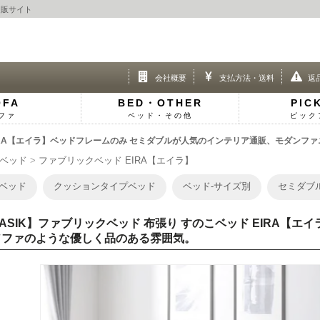
通販サイト
会社概要
支払方法・送料
返
OFA
BED・OTHER
PIC
ファ
ベッド・その他
ピック
EIRA【エイラ】ベッドフレームのみ セミダブルが人気のインテリア通販、モダンファニ
ベッド
ファブリックベッド EIRA【エイラ】
ベッド
クッションタイプベッド
ベッド-サイズ別
セミダブ
ASIK】ファブリックベッド 布張り すのこベッド EIRA【エ
ソファのような優しく品のある雰囲気。