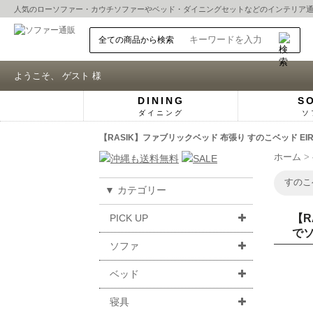
人気の
ローソファー
・
カウチソファー
や
ベッド
・
ダイニングセット
などのインテリア
ようこそ、 ゲスト 様
DINING
S
ダイニング
ソ
【RASIK】ファブリックベッド 布張り すのこベッド 
ホーム
すのこ
▼ カテゴリー
PICK UP
【R
で
ソファ
ベッド
寝具