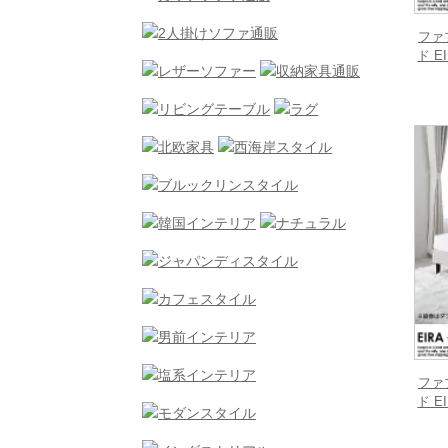
ファ
ド 
ファ
ド 