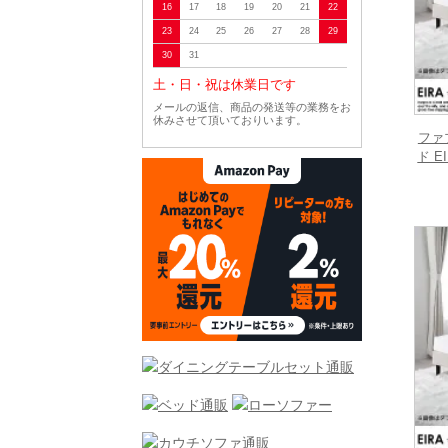
16
17
18
19
20
21
22
23
24
25
26
27
28
29
30
31
土・日・祝は休業日です
メールの返信、商品の発送等の業務をお
休みさせて頂いておりいます。
ファ
ド 