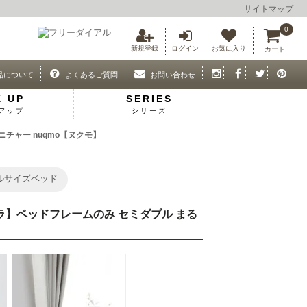
サイトマップ
0
新規登録
ログイン
お気に入り
カート
品について
よくあるご質問
お問い合わせ
K UP
SERIES
アップ
シリーズ
チャー nuqmo【ヌクモ】
ルサイズベッド
イラ】ベッドフレームのみ セミダブル まる