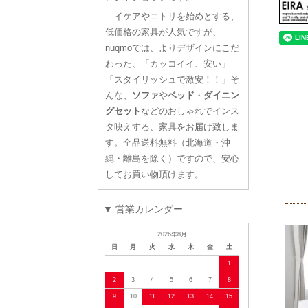
イケアやニトリを始めとする、
低価格の家具が人気ですが、
nuqmoでは、よりデザインにこだ
わった、「カッコイイ、安い」
「スタイリッシュで激安！！」そ
んな、
ソファ
や
ベッド
・
ダイニン
グセット
などのおしゃれでインス
タ映えする、家具をお届け致しま
す。全品送料無料（北海道・沖
縄・離島を除く）ですので、安心
してお買い物頂けます。
▼ 営業カレンダー
2026年8月
日
月
火
水
木
金
土
1
2
3
4
5
6
7
8
9
10
11
12
13
14
15