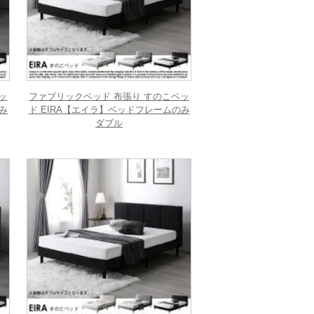
ッ
ファブリックベッド 布張り すのこベッ
み
ド EIRA【エイラ】ベッドフレームのみ
ダブル