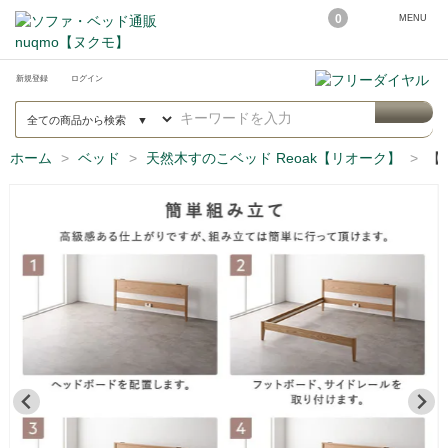
0
MENU
新規登録
ログイン
ホーム
ベッド
天然木すのこベッド Reoak【リオーク】
【