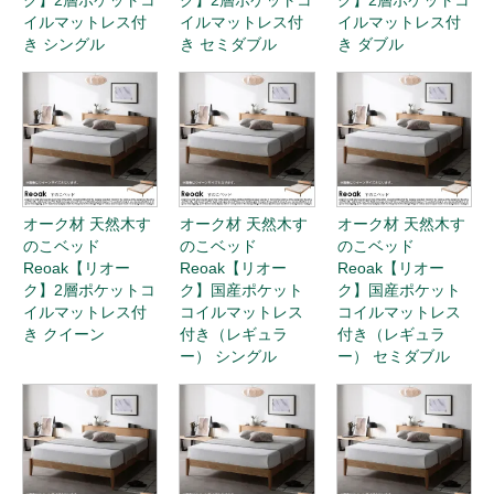
コイルマットレス
コイルマットレス
コイルマットレス
付き（ハード） セ
付き（ハード） ダ
付き（ハード） ク
ミダブル
ブル
イーン
関連カテゴリ：
すのこベッド
ベッド-サイズ別
ダブルサイズベッド
CATEGORY
この商品のカテゴリー
ベッド
天然木すのこベッド Reoak【リオーク】