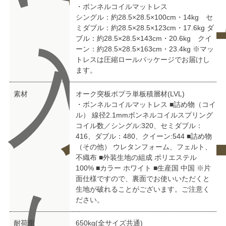
い
ュ
・ボンネルコイルマットレス
シングル：約28.5×28.5×100cm・14kg セ
ミダブル：約28.5×28.5×123cm・17.6kg ダ
ブル：約28.5×28.5×143cm・20.6kg クイ
入
ーン：約28.5×28.5×163cm・23.4kg ※マッ
トレスは圧縮ロールパッケージでお届けし
ます。
素材
オーク突板ポプラ単板積層材(LVL)
合
ー
・ボンネルコイルマットレス ■詰め物（コイ
ル） 線径2.1mmボンネルコイルスプリング
コイル数／シングル:320、セミダブル：
416、ダブル：480、クイーン:544 ■詰め物
（その他） ウレタンフォーム、フェルト、
不織布 ■外装生地の組成 ポリエステル
100% ■カラー ホワイト ■生産国 中国 ※片
面仕様ですので、裏面でお使いいただくと
生地が破れることがございます。ご注意く
ださい。
耐荷重
650kg(全サイズ共通)