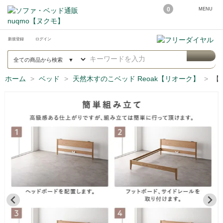
0
MENU
新規登録
ログイン
ホーム
ベッド
天然木すのこベッド Reoak【リオーク】
【