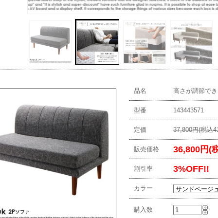
品名
高さが調節できる
型番
143443571
定価
37,800円(税込41
36,800円(
販売価格
3%OFF!!
割引率
カラー
購入数