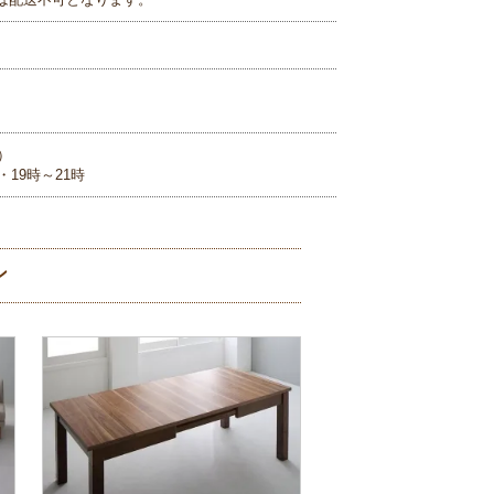
）
・19時～21時
ン