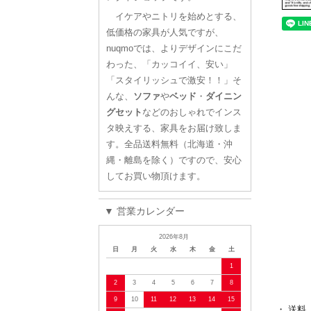
イケアやニトリを始めとする、
低価格の家具が人気ですが、
nuqmoでは、よりデザインにこだ
わった、「カッコイイ、安い」
「スタイリッシュで激安！！」そ
んな、
ソファ
や
ベッド
・
ダイニン
グセット
などのおしゃれでインス
タ映えする、家具をお届け致しま
す。全品送料無料（北海道・沖
縄・離島を除く）ですので、安心
してお買い物頂けます。
▼ 営業カレンダー
2026年8月
日
月
火
水
木
金
土
1
2
3
4
5
6
7
8
9
10
11
12
13
14
15
・ 送料