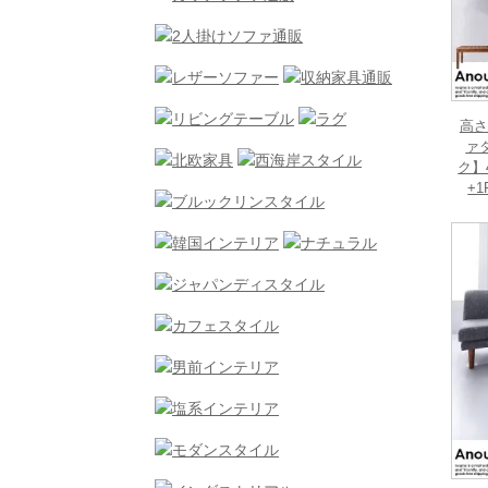
高さ
ァ
ク】
+