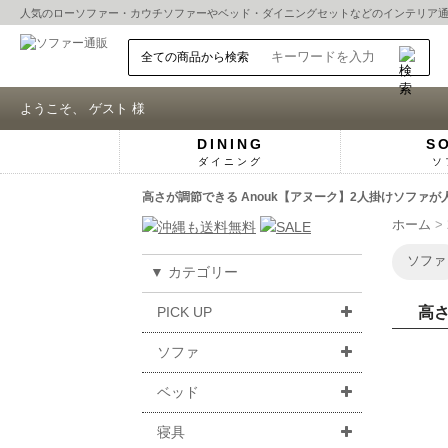
人気の
ローソファー
・
カウチソファー
や
ベッド
・
ダイニングセット
などのインテリア
ようこそ、 ゲスト 様
DINING
S
ダイニング
ソ
高さが調節できる Anouk【アヌーク】2人掛けソファが
ホーム
ソファ
▼ カテゴリー
PICK UP
高さ
ソファ
ベッド
寝具