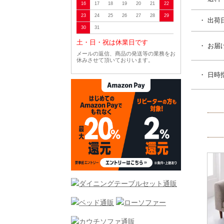
16
17
18
19
20
21
22
23
24
25
26
27
28
29
・ 出荷
30
31
土・日・祝は休業日です
・ お届
メールの返信、商品の発送等の業務をお
休みさせて頂いておりいます。
・ 日時