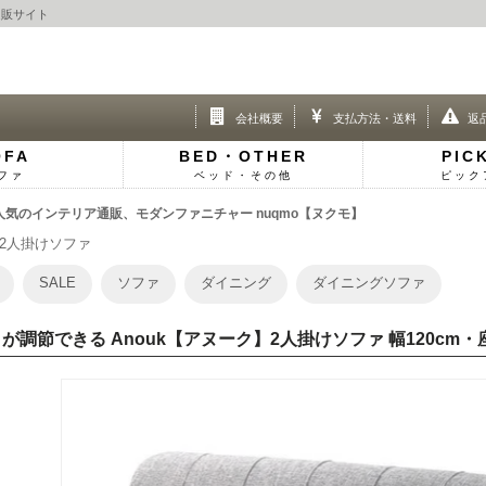
通販サイト
会社概要
支払方法・送料
返
OFA
BED・OTHER
PIC
ファ
ベッド・その他
ピック
人気のインテリア通販、モダンファニチャー nuqmo【ヌクモ】
2人掛けソファ
SALE
ソファ
ダイニング
ダイニングソファ
が調節できる Anouk【アヌーク】2人掛けソファ 幅120cm・座