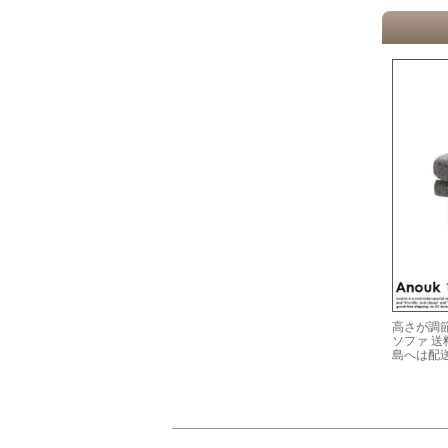
高さが調節
ソファ 
島へは配