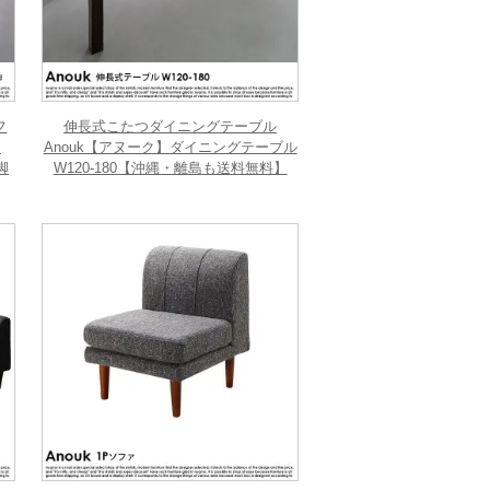
フ
伸長式こたつダイニングテーブル
ー
Anouk【アヌーク】ダイニングテーブル
脚
W120-180【沖縄・離島も送料無料】