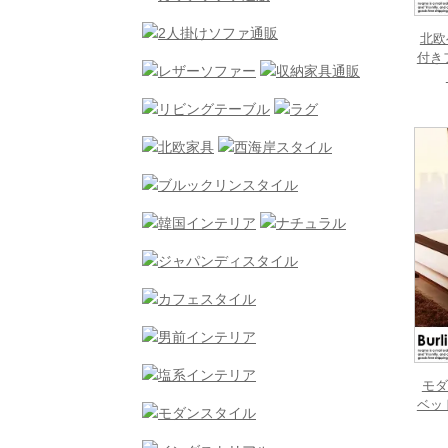
北欧
付きフ
モダ
ベッド