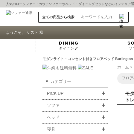
人気の
ローソファー
・
カウチソファー
や
ベッド
・
ダイニングセット
などのインテリア
ようこそ、 ゲスト 様
DINING
S
ダイニング
ソ
モダンライト・コンセント付きフロアベッド Burling
ホーム
フロア
▼ カテゴリー
PICK UP
モダ
ト
ソファ
ベッド
寝具