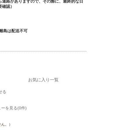
ら連絡がありますので、その際に、最終的な日
要確認）
・離島は配送不可
）
お気に入り一覧
せる
ーを見る(0件)
せん。）