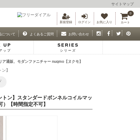
サイトマップ
0
新規登録
ログイン
お気に入り
カート
品について
よくあるご質問
お問い合わせ
K UP
SERIES
アップ
シリーズ
リア通販、モダンファニチャー nuqmo【ヌクモ】
トン】
ド
ーリントン】スタンダードボンネルコイルマッ
可）【時間指定不可】