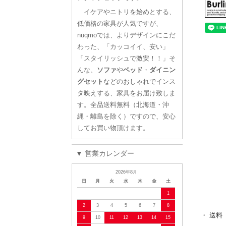
イケアやニトリを始めとする、
低価格の家具が人気ですが、
nuqmoでは、よりデザインにこだ
わった、「カッコイイ、安い」
「スタイリッシュで激安！！」そ
んな、
ソファ
や
ベッド
・
ダイニン
グセット
などのおしゃれでインス
タ映えする、家具をお届け致しま
す。全品送料無料（北海道・沖
縄・離島を除く）ですので、安心
してお買い物頂けます。
▼ 営業カレンダー
2026年8月
日
月
火
水
木
金
土
1
2
3
4
5
6
7
8
・ 送料
9
10
11
12
13
14
15