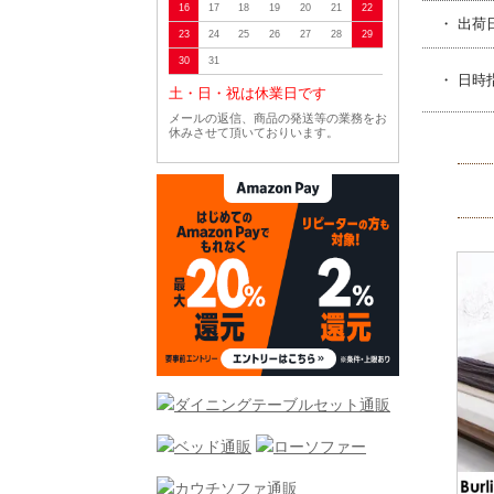
16
17
18
19
20
21
22
・ 出荷
23
24
25
26
27
28
29
30
31
・ 日時
土・日・祝は休業日です
メールの返信、商品の発送等の業務をお
休みさせて頂いておりいます。