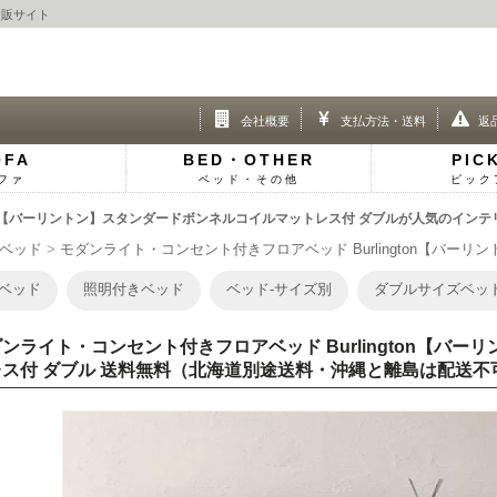
通販サイト
会社概要
支払方法・送料
返
OFA
BED・OTHER
PIC
ファ
ベッド・その他
ピック
ton【バーリントン】スタンダードボンネルコイルマットレス付 ダブルが人気のインテ
ベッド
モダンライト・コンセント付きフロアベッド Burlington【バーリン
ベッド
照明付きベッド
ベッド-サイズ別
ダブルサイズベッ
ンライト・コンセント付きフロアベッド Burlington【バ
レス付 ダブル 送料無料（北海道別途送料・沖縄と離島は配送不