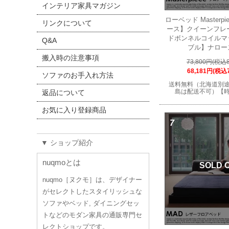
インテリア家具マガジン
ローベッド Masterp
リンクについて
ース】クイーンフレ
ドボンネルコイルマ
Q&A
ブル】ナロー
搬入時の注意事項
73,800円(税込8
68,181円(税込7
ソファのお手入れ方法
送料無料（北海道別
島は配送不可）【
返品について
お気に入り登録商品
7
▼ ショップ紹介
nuqmoとは
SOLD 
nuqmo［ヌクモ］は、デザイナー
がセレクトしたスタイリッシュな
ソファやベッド, ダイニングセッ
トなどのモダン家具の通販専門セ
レクトショップです。