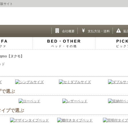
通販サイト
会社概要
支払方法・送料
返
OFA
BED・OTHER
PIC
ファ
ベッド・その他
ピック
qmo【ヌクモ】
ッド
プで選ぶ
タイプで選ぶ