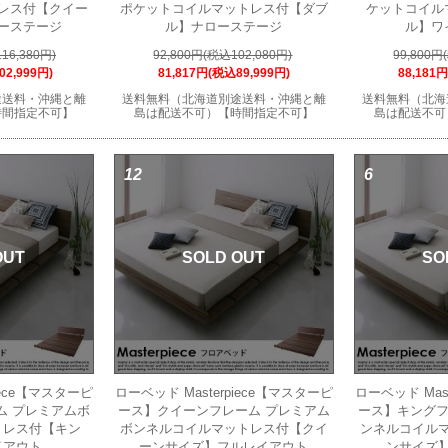
レス付【クイー
ポケットコイルマットレス付【ダブ
ケットコイル
ーステージ
ル】ナローステージ
ル】ワ
16,380円)
92,800円(税込102,080円)
99,800円
02,999円)
81,817円(税込89,999円)
88,181
途送料・沖縄と離
送料無料（北海道別途送料・沖縄と離
送料無料（北海
時間指定不可】
島は配送不可）【時間指定不可】
島は配送不可
12
6
OUT
SOLD OUT
SO
iece【マスターピ
ローベッド Masterpiece【マスターピ
ローベッド Mas
ム プレミアムボ
ース】クイーンフレーム プレミアム
ース】キングフ
トレス付【キン
ボンネルコイルマットレス付【クイ
ンネルコイル
イアウト
ーンサイズ】フルレイアウト
ンサイズ