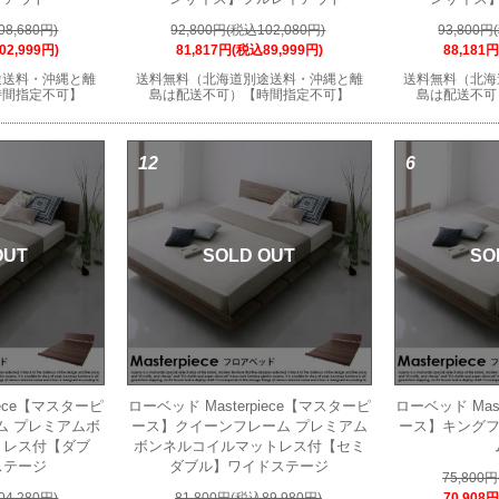
08,680円)
92,800円(税込102,080円)
93,800円
02,999円)
81,817円(税込89,999円)
88,181
途送料・沖縄と離
送料無料（北海道別途送料・沖縄と離
送料無料（北海
時間指定不可】
島は配送不可）【時間指定不可】
島は配送不可
12
6
OUT
SOLD OUT
SO
iece【マスターピ
ローベッド Masterpiece【マスターピ
ローベッド Mas
ム プレミアムボ
ース】クイーンフレーム プレミアム
ース】キングフ
トレス付【ダブ
ボンネルコイルマットレス付【セミ
ステージ
ダブル】ワイドステージ
75,800
04,280円)
81,800円(税込89,980円)
70,908