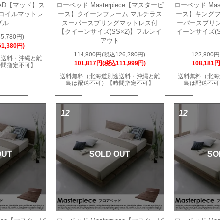
AD【マッド】ス
ローベッド Masterpiece【マスターピ
ローベッド Mas
コイルマットレ
ース】クイーンフレーム マルチラス
ース】キングフ
ブル
スーパースプリングマットレス付
ーパースプリ
【クイーンサイズ(SS×2)】フルレイ
イーンサイズ(S
5,780円)
アウト
1,380円)
114,800円(税込126,280円)
122,800
途送料・沖縄と離
101,817円(税込111,999円)
108,181
時間指定不可】
送料無料（北海道別途送料・沖縄と離
送料無料（北海
島は配送不可）【時間指定不可】
島は配送不可
12
12
OUT
SOLD OUT
SO