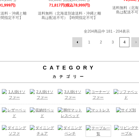
1,999円)
71,817円(税込78,999円)
送料無料（北海
島は配送不可
途送料・沖縄と離
送料無料（北海道別途送料・沖縄と離
時間指定不可】
島は配送不可）【時間指定不可】
全
204
商品中
181 - 204
表示
1
2
3
4
CATEGORY
カテゴリー