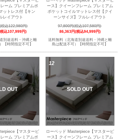
terpiece【マスターピ
ローベッド Masterpiece【マスターピ
レーム プレミアムポ
ース】クイーンフレーム プレミアム
マットレス付【キン
ポケットコイルマットレス付【クイ
ルレイアウト
ーンサイズ】フルレイアウト
円(税込122,980円)
97,800円(税込107,580円)
(税込107,999円)
86,363円(税込94,999円)
道別途送料・沖縄と離
送料無料（北海道別途送料・沖縄と離
）【時間指定不可】
島は配送不可）【時間指定不可】
12
LD OUT
SOLD OUT
terpiece【マスターピ
ローベッド Masterpiece【マスターピ
レーム プレミアムポ
ース】クイーンフレーム プレミアム