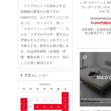
レザーローベッド M
イケアやニトリを始めとする、
タンダードボンネル
低価格の家具が人気ですが、
ス付 ダ
nuqmoでは、よりデザインにこだ
59,800円(税込6
わった、「カッコイイ、安い」
55,800円(税込6
「スタイリッシュで激安！！」そ
送料無料（北海道別
島は配送不可）【
んな、
ソファ
や
ベッド
・
ダイニン
グセット
などのおしゃれでインス
タ映えする、家具をお届け致しま
す。全品送料無料（北海道・沖
12
縄・離島を除く）ですので、安心
してお買い物頂けます。
▼ 営業カレンダー
SOLD 
2026年8月
日
月
火
水
木
金
土
1
2
3
4
5
6
7
8
9
10
11
12
13
14
15