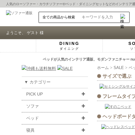
人気の
ローソファー
・
カウチソファー
や
ベッド
・
ダイニングセット
などのインテリア
ようこそ、 ゲスト 様
DINING
S
ダイニング
ソ
ベッドが人気のインテリア通販、モダンファニチャー nu
ホーム
SALE
ベ
サイズで選ぶ
▼ カテゴリー
PICK UP
フレームタイ
ソファ
ヘッドボード
ベッド
寝具