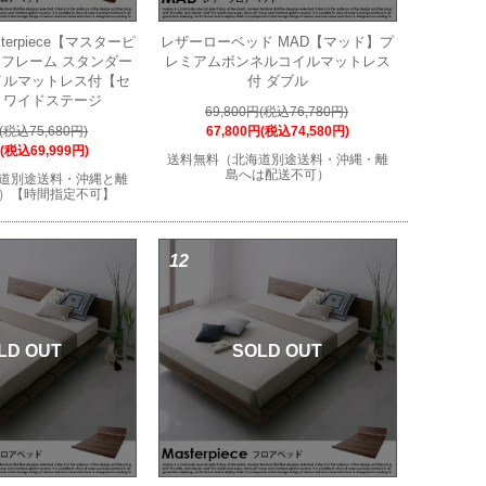
terpiece【マスターピ
レザーローベッド MAD【マッド】プ
フレーム スタンダー
レミアムボンネルコイルマットレス
イルマットレス付【セ
付 ダブル
】ワイドステージ
69,800円(税込76,780円)
円(税込75,680円)
67,800円(税込74,580円)
円(税込69,999円)
送料無料（北海道別途送料・沖縄・離
島へは配送不可）
道別途送料・沖縄と離
）【時間指定不可】
12
LD OUT
SOLD OUT