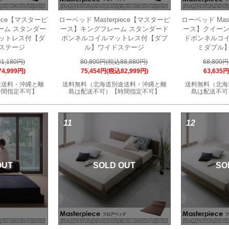
iece【マスターピ
ローベッド Masterpiece【マスターピ
ローベッド Mas
ーム スタンダー
ース】キングフレーム スタンダード
ース】クイーン
ットレス付【ダ
ボンネルコイルマットレス付【ダブ
ドボンネルコ
ステージ
ル】ワイドステージ
ミダブル
1,180円)
80,800円(税込88,880円)
68,800
4,999円)
75,454円(税込82,999円)
63,635
途送料・沖縄と離
送料無料（北海道別途送料・沖縄と離
送料無料（北海
時間指定不可】
島は配送不可）【時間指定不可】
島は配送不可
11
12
OUT
SOLD OUT
SO