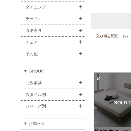
ダイニング
テーブル
収納家具
[並び順を変更]
・おす
チェア
その他
▼ GROUP
8
北欧家具
スタイル別
SOLD 
シリーズ別
▼ お知らせ