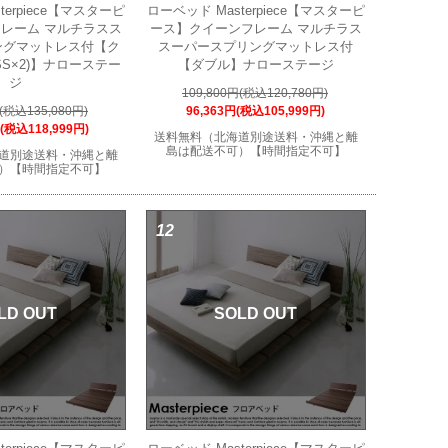
terpiece【マスターピ
ローベッド Masterpiece【マスターピ
レーム マルチラスス
ース】クイーンフレーム マルチラス
ングマットレス付【ク
スーパースプリングマットレス付
S×2)】ナローステー
【ダブル】ナローステージ
ジ
109,800円(税込120,780円)
円(税込135,080円)
96,363円(税込105,999円)
円(税込118,999円)
送料無料（北海道別途送料・沖縄と離
島は配送不可）【時間指定不可】
道別途送料・沖縄と離
）【時間指定不可】
12
LD OUT
SOLD OUT