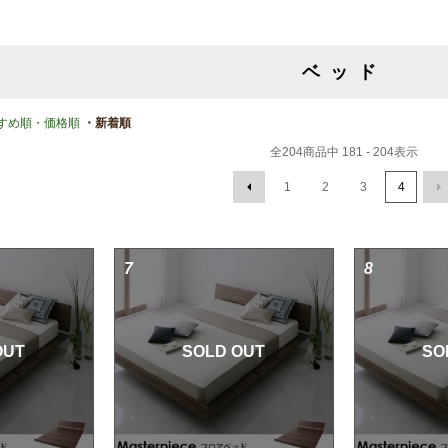
ベッド
すめ順
・価格順
・新着順
全
204
商品中
181 - 204
表示
1
2
3
4
7
8
OUT
SOLD OUT
SO