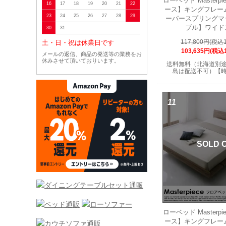
ローベッド Masterp
16
17
18
19
20
21
22
ース】キングフレー
23
24
25
26
27
28
29
ーパースプリングマ
ブル】ワイド
30
31
117,800円(税込1
土・日・祝は休業日です
103,635円(税込1
メールの返信、商品の発送等の業務をお
休みさせて頂いておりいます。
送料無料（北海道別
島は配送不可）【
11
SOLD 
ローベッド Masterp
ース】キングフレー