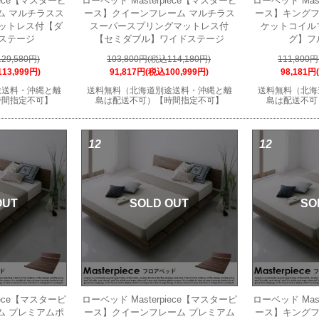
iece【マスターピ
ローベッド Masterpiece【マスターピ
ローベッド Mas
ム マルチラスス
ース】クイーンフレーム マルチラス
ース】キングフ
ットレス付【ダ
スーパースプリングマットレス付
ケットコイル
ステージ
【セミダブル】ワイドステージ
グ】フ
29,580円)
103,800円(税込114,180円)
111,800
13,999円)
91,817円(税込100,999円)
98,181円
途送料・沖縄と離
送料無料（北海道別途送料・沖縄と離
送料無料（北海
時間指定不可】
島は配送不可）【時間指定不可】
島は配送不可
12
12
OUT
SOLD OUT
SO
iece【マスターピ
ローベッド Masterpiece【マスターピ
ローベッド Mas
ム プレミアムポ
ース】クイーンフレーム プレミアム
ース】キングフ