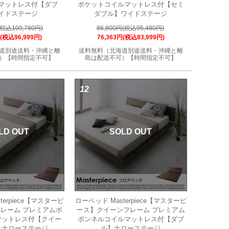
マットレス付【ダブ
ポケットコイルマットレス付【セミ
イドステージ
ダブル】ワイドステージ
(税込109,780円)
86,800円(税込95,480円)
円(税込96,999円)
76,363円(税込83,999円)
道別途送料・沖縄と離
送料無料（北海道別途送料・沖縄と離
）【時間指定不可】
島は配送不可）【時間指定不可】
12
LD OUT
SOLD OUT
terpiece【マスターピ
ローベッド Masterpiece【マスターピ
レーム プレミアムボ
ース】クイーンフレーム プレミアム
マットレス付【クイー
ボンネルコイルマットレス付【ダブ
】ナローステージ
ル】ナローステージ