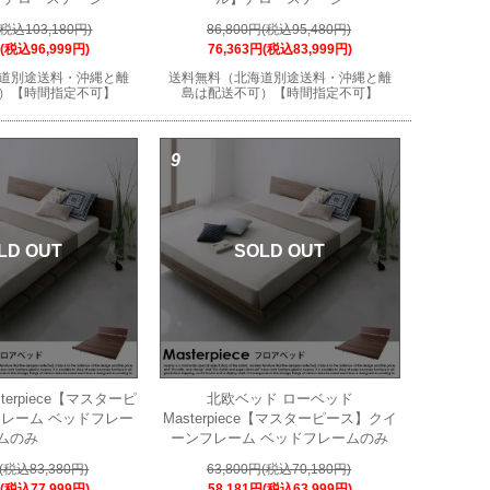
(税込103,180円)
86,800円(税込95,480円)
円(税込96,999円)
76,363円(税込83,999円)
道別途送料・沖縄と離
送料無料（北海道別途送料・沖縄と離
）【時間指定不可】
島は配送不可）【時間指定不可】
9
LD OUT
SOLD OUT
terpiece【マスターピ
北欧ベッド ローベッド
レーム ベッドフレー
Masterpiece【マスターピース】クイ
ムのみ
ーンフレーム ベッドフレームのみ
円(税込83,380円)
63,800円(税込70,180円)
円(税込77,999円)
58,181円(税込63,999円)