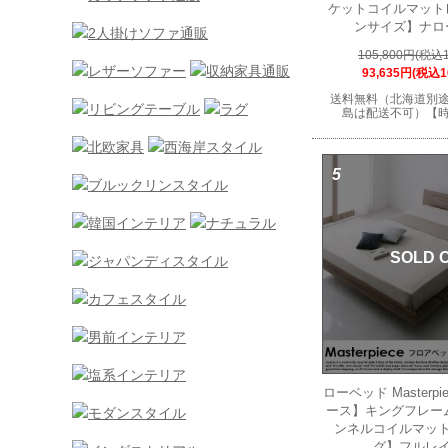
ケットコイルマット
ンサイズ】ナロ
105,800円(税込1
93,635円(税込1
送料無料（北海道別
島は配送不可）【
5
SOLD 
ローベッド Masterp
ース】キングフレー
ンネルコイルマッ
グ】フルレ