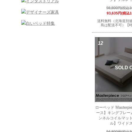
98,800円(税込1
93,635円(税込1
送料無料（北海道別
島は配送不可）【
12
SOLD 
ローベッド Masterp
ース】キングフレー
ンネルコイルマッ
ル】ワイド
94,800円(税込1