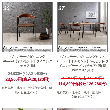
30
37
ヴィンテージダイニング
ヴィンテージダイニングセット
Almont【オルモント】ダイニング
Almont【オルモント】5点セット(ダ
チェア 1脚
イニングテーブル+チェア4脚) 幅
150cm 4人掛け
34,000円(税込37,400円)
182,000円(税込200,200円)
23,800円(税込26,180円)
114,800円(税込126,280円)
送料無料（北海道・沖縄別途送料・離
島へは配送不可）
送料無料（北海道・沖縄・離島除く）
【日時指定不可】