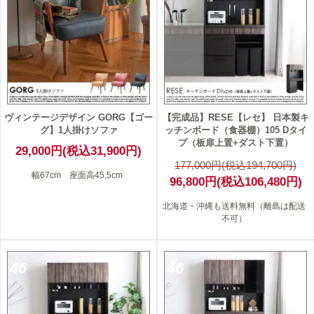
ヴィンテージデザイン GORG【ゴー
【完成品】RESE【レセ】 日本製キ
グ】1人掛けソファ
ッチンボード（食器棚）105 Dタイ
プ（板扉上置+ダスト下置）
29,000円(税込31,900円)
177,000円(税込194,700円)
幅67cm 座面高45.5cm
96,800円(税込106,480円)
北海道・沖縄も送料無料（離島は配送
不可）
46
46