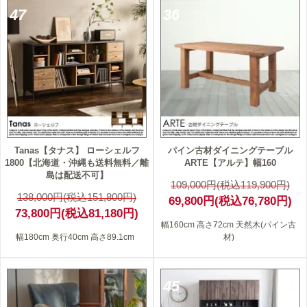
47
36
Tanas【タナス】 ローシェルフ
パイン古材ダイニングテーブル
1800【北海道・沖縄も送料無料／離
ARTE【アルテ】幅160
島は配送不可】
109,000円(税込119,900円)
138,000円(税込151,800円)
69,800円(税込76,780円)
73,800円(税込81,180円)
幅160cm 高さ72cm 天然木(パイン古
幅180cm 奥行40cm 高さ89.1cm
材)
45