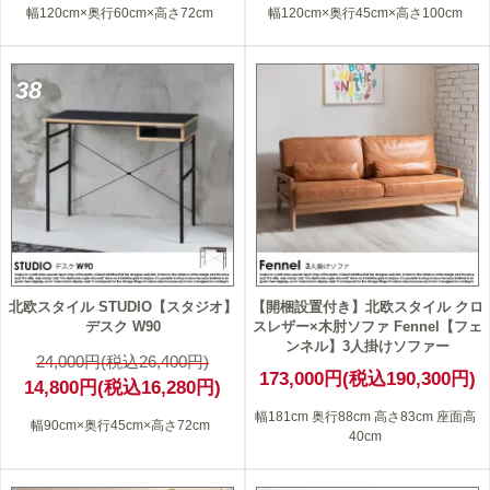
幅120cm×奥行60cm×高さ72cm
幅120cm×奥行45cm×高さ100cm
38
北欧スタイル STUDIO【スタジオ】
【開梱設置付き】北欧スタイル クロ
デスク W90
スレザー×木肘ソファ Fennel【フェ
ンネル】3人掛けソファー
24,000円(税込26,400円)
173,000円(税込190,300円)
14,800円(税込16,280円)
幅181cm 奥行88cm 高さ83cm 座面高
幅90cm×奥行45cm×高さ72cm
40cm