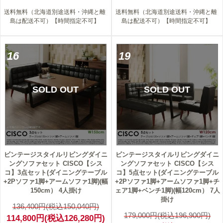
送料無料（北海道別途送料・沖縄と離
送料無料（北海道別途送料・沖縄と離
島は配送不可）【時間指定不可】
島は配送不可）【時間指定不可】
16
19
SOLD OUT
SOLD OUT
ビンテージスタイルリビングダイニ
ビンテージスタイルリビングダイニ
ングソファセット CISCO【シス
ングソファセット CISCO【シス
コ】3点セット(ダイニングテーブル
コ】5点セット(ダイニングテーブル
+2Pソファ1脚+アームソファ1脚)(幅
+2Pソファ1脚+アームソファ1脚+チ
150cm） 4人掛け
ェア1脚+ベンチ1脚)(幅120cm） 7人
掛け
136,400円(税込150,040円)
179,000円(税込196,900円)
114,800円(税込126,280円)