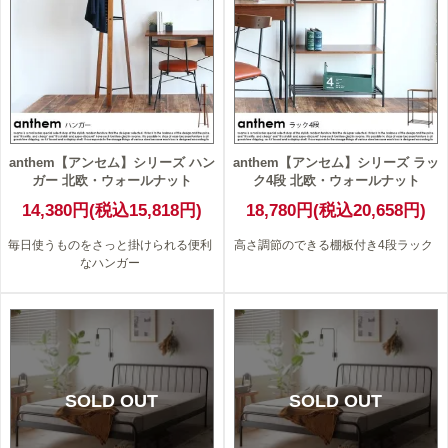
anthem【アンセム】シリーズ ハン
anthem【アンセム】シリーズ ラッ
ガー 北欧・ウォールナット
ク4段 北欧・ウォールナット
14,380円(税込15,818円)
18,780円(税込20,658円)
毎日使うものをさっと掛けられる便利
高さ調節のできる棚板付き4段ラック
なハンガー
SOLD OUT
SOLD OUT