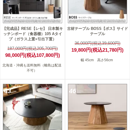
【完成品】RESE【レセ】 日本製キ
古材テーブル BOSS【ボス】サイド
ッチンボード（食器棚）105 Aタイ
テーブル
プ（ガラス上置+引出下置）
36,000円(税込39,600円)
187,000円(税込205,700円)
19,800円(税込21,780円)
98,000円(税込107,800円)
幅 45cm 高さ56cm
北海道・沖縄も送料無料（離島は配送
不可）
43
46