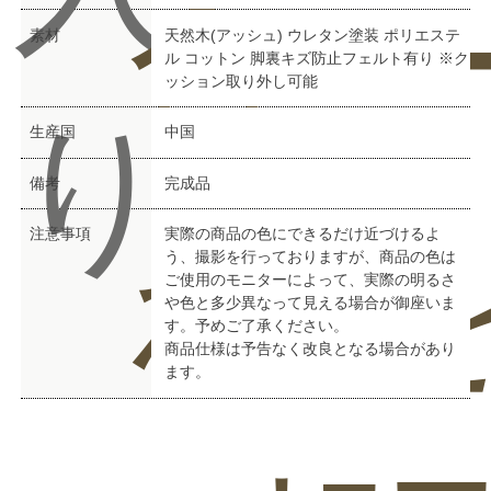
合
ー
素材
天然木(アッシュ) ウレタン塗装 ポリエステ
ル コットン 脚裏キズ防止フェルト有り ※ク
ッション取り外し可能
り
生産国
中国
備考
完成品
わ
を
注意事項
実際の商品の色にできるだけ近づけるよ
う、撮影を行っておりますが、商品の色は
ご使用のモニターによって、実際の明るさ
や色と多少異なって見える場合が御座いま
す。予めご了承ください。
商品仕様は予告なく改良となる場合があり
ます。