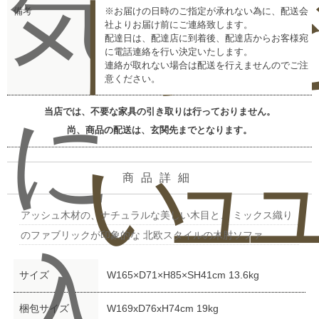
気
問
ビ
備考
※お届けの日時のご指定が承れない為に、配送会
社よりお届け前にご連絡致します。
配達日は、配達店に到着後、配達店からお客様宛
に電話連絡を行い決定いたします。
連絡が取れない場合は配送を行えませんのでご注
意ください。
に
当店では、不要な家具の引き取りは行っておりません。
尚、商品の配送は、玄関先までとなります。
い
ュ
商品詳細
アッシュ木材の、ナチュラルな美しい木目と、 ミックス織り
のファブリックが印象的な 北欧スタイルの木肘ソファ
入
サイズ
W165×D71×H85×SH41cm 13.6kg
梱包サイズ
W169xD76xH74cm 19kg