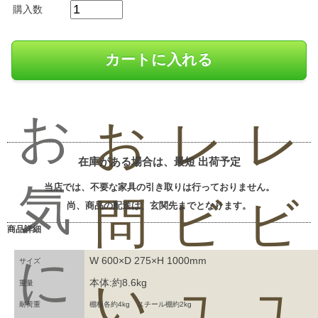
購入数
お
お
レ
レ
在庫がある場合は、最短
出荷予定
気
当店では、不要な家具の引き取りは行っておりません。
問
ビ
ビ
尚、商品の配送は、玄関先までとなります。
商品詳細
に
W 600×D 275×H 1000mm
サイズ
い
ュ
ュ
本体:約8.6kg
重量
耐荷重
棚板各約4kg スチール棚約2kg