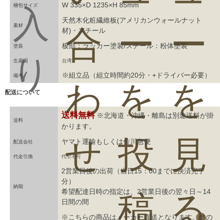
W 335×D 1235×H 85mm
梱包サイズ
入
天然木化粧繊維板(アメリカンウォールナット
素材
合
ー
ー
材)・スチール
板部：ラッカー塗装/スチール：粉体塗装
塗装
り
生産国
台湾
※組立品（組立時間約20分・+ドライバー必要）
備考
わ
を
を
配送について
送料無料
※北海道・沖縄・離島は別途送料が掛
送料
かります。
せ
投
見
ヤマト運輸もしくは佐川急便
配送会社
代金引換
代引不可
2営業日後の出荷（当日15：00までに決済完了
分）
納期
希望配達日時の指定は、2営業日後の翌々日～14
稿
る
日間の間
※こちらの商品はメーカー直送となります。他の
0