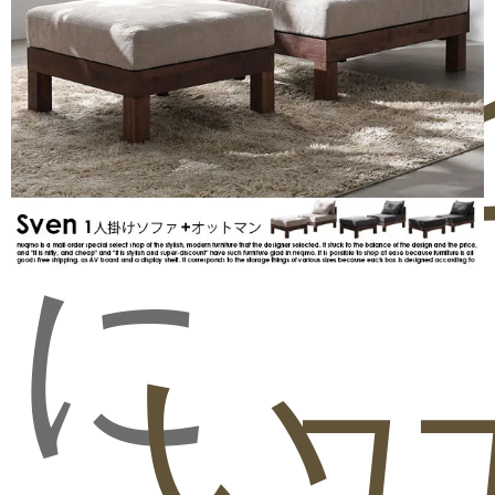
気
問
ビ
に
い
ュ