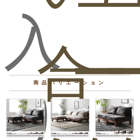
入
合
ー
商品バリエーション
り