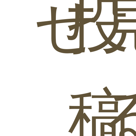
せ
投
稿