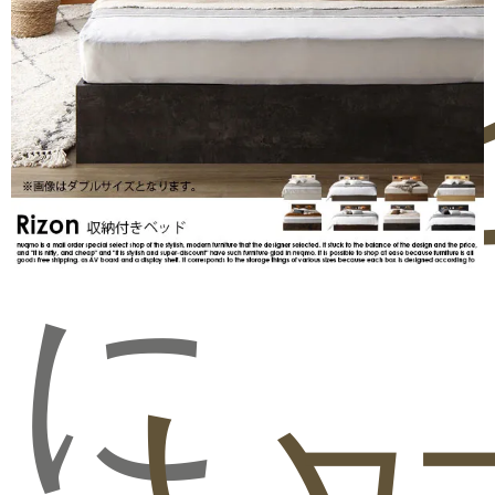
気
問
ビ
に
い
ュ