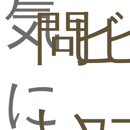
気
問
ビ
に
い
ュ