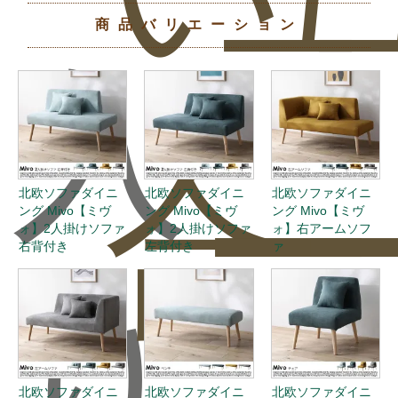
商品バリエーション
入
合
ー
北欧ソファダイニ
北欧ソファダイニ
北欧ソファダイニ
ング Mivo【ミヴ
ング Mivo【ミヴ
ング Mivo【ミヴ
ォ】2人掛けソファ
ォ】2人掛けソファ
ォ】右アームソフ
右背付き
左背付き
ァ
り
北欧ソファダイニ
北欧ソファダイニ
北欧ソファダイニ