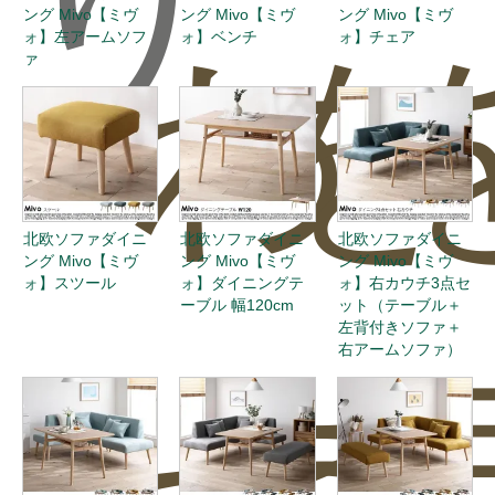
ング Mivo【ミヴ
ング Mivo【ミヴ
ング Mivo【ミヴ
ォ】左アームソフ
ォ】ベンチ
ォ】チェア
わ
を
ァ
北欧ソファダイニ
北欧ソファダイニ
北欧ソファダイニ
ング Mivo【ミヴ
ング Mivo【ミヴ
ング Mivo【ミヴ
ォ】スツール
ォ】ダイニングテ
ォ】右カウチ3点セ
ーブル 幅120cm
ット（テーブル＋
左背付きソファ＋
右アームソファ）
せ
投