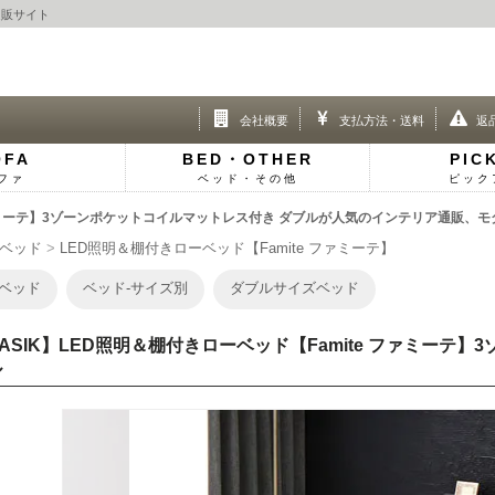
通販サイト
会社概要
支払方法・送料
返
OFA
BED・OTHER
PIC
ファ
ベッド・その他
ピック
 ファミーテ】3ゾーンポケットコイルマットレス付き ダブルが人気のインテリア通販、モ
ベッド
LED照明＆棚付きローベッド【Famite ファミーテ】
ベッド
ベッド-サイズ別
ダブルサイズベッド
ASIK】LED照明＆棚付きローベッド【Famite ファミーテ
ル