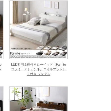
e
LED照明＆棚付きローベッド【Famite
レ
ファミーテ】ボンネルコイルマットレ
ス付き シングル