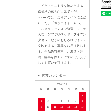
イケアやニトリを始めとする、
低価格の家具が人気ですが、
nuqmoでは、よりデザインにこだ
わった、「カッコイイ、安い」
「スタイリッシュで激安！！」そ
んな、
ソファ
や
ベッド
・
ダイニン
グセット
などのおしゃれでインス
タ映えする、家具をお届け致しま
す。全品送料無料（北海道・沖
縄・離島を除く）ですので、安心
してお買い物頂けます。
▼ 営業カレンダー
2026年8月
日
月
火
水
木
金
土
1
2
3
4
5
6
7
8
9
10
11
12
13
14
15