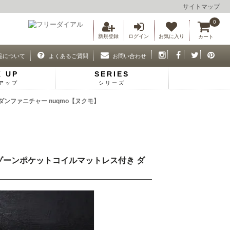
サイトマップ
0
新規登録
ログイン
お気に入り
カート
品について
よくあるご質問
お問い合わせ
K UP
SERIES
アップ
シリーズ
ダンファニチャー nuqmo【ヌクモ】
】3ゾーンポケットコイルマットレス付き ダ