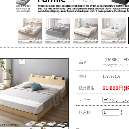
【RASIK】L
品名
ーンポケットコ
型番
187377107
61,800円(
販売価格
カラー
購入数