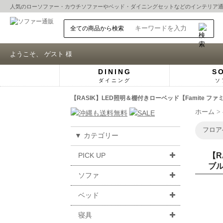
人気の
ローソファー
・
カウチソファー
や
ベッド
・
ダイニングセット
などのインテリア
ようこそ、 ゲスト 様
DINING
S
ダイニング
ソ
【RASIK】LED照明＆棚付きローベッド【Famite
ホーム
フロア
▼ カテゴリー
PICK UP
【R
ブ
ソファ
ベッド
寝具