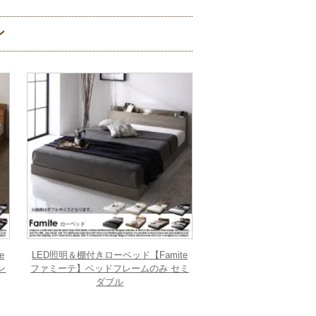
ン
e
LED照明＆棚付きローベッド【Famite
ン
ファミーテ】ベッドフレームのみ セミ
ダブル