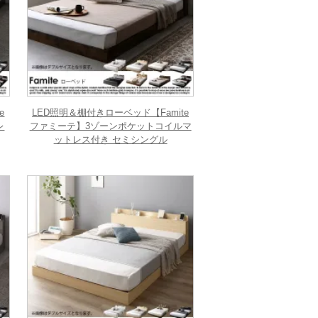
e
LED照明＆棚付きローベッド【Famite
レ
ファミーテ】3ゾーンポケットコイルマ
ットレス付き セミシングル