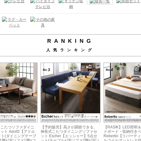
RANKING
人気ランキング
3
4
No.
No.
】こたつソファダイニ
【予約販売】高さが調節できる、
【RASIK】LED照
ト Adolf2【アドル
伸長式こたつダイニングソファセ
ドボード・収納付き
ット(ダイニングテーブ
ット Escher【エッシャー】5点セ
Rebertio【リバー
1脚+1Pソファ1脚+コ
ット(テーブル+2Pソファ2脚+1Pソ
ルコイルマットレス付