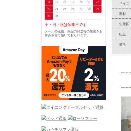
16
17
18
19
20
21
22
サイズ
23
24
25
26
27
28
29
素材
30
31
生産国
土・日・祝は休業日です
メールの返信、商品の発送等の業務をお
組立
休みさせて頂いておりいます。
備考