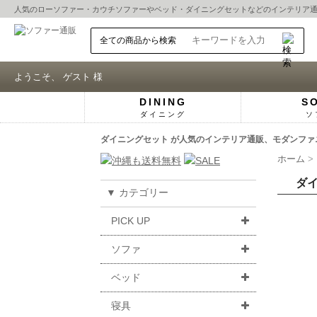
人気の
ローソファー
・
カウチソファー
や
ベッド
・
ダイニングセット
などのインテリア
ようこそ、 ゲスト 様
DINING
S
ダイニング
ソ
ダイニングセット が人気のインテリア通販、モダンファニ
ホーム
ダイ
▼ カテゴリー
PICK UP
ソファ
ベッド
寝具