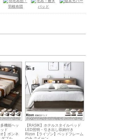
5
No.
明＆多機能ヘッ
【RASIK】ホテルスタイルベッド
ベッド
LED照明・引き出し収納付き
ティオ】ボンネ
Rizon【ライゾン】ベッドフレーム
 ダブル
のみ クイーン