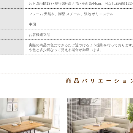
片肘:(約)幅137×奥行66×高さ75×座面高44cm、肘なし:(約)幅12
フレーム:天然木、脚部:スチール、張地:ポリエステル
中国
お客様組立品
実際の商品の色にできるだけ近づけるよう撮影を行っております
や色と多少異なって見える場合が御座います。
商品バリエーショ