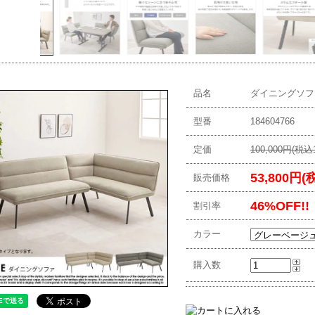
品名
ダイニングソフ
型番
184604766
定価
100,000円(税込1
53,800円(
販売価格
46%OFF!!
割引率
カラー
購入数