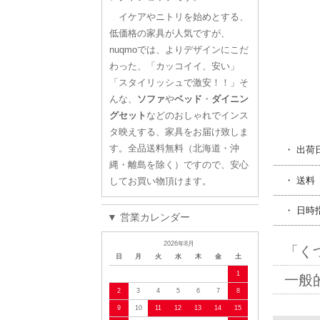
イケアやニトリを始めとする、
低価格の家具が人気ですが、
nuqmoでは、よりデザインにこだ
わった、「カッコイイ、安い」
「スタイリッシュで激安！！」そ
んな、
ソファ
や
ベッド
・
ダイニン
グセット
などのおしゃれでインス
タ映えする、家具をお届け致しま
す。全品送料無料（北海道・沖
・ 出荷
縄・離島を除く）ですので、安心
・ 送料
してお買い物頂けます。
・ 日時
▼ 営業カレンダー
2026年8月
「く
日
月
火
水
木
金
土
1
一般
2
3
4
5
6
7
8
9
10
11
12
13
14
15