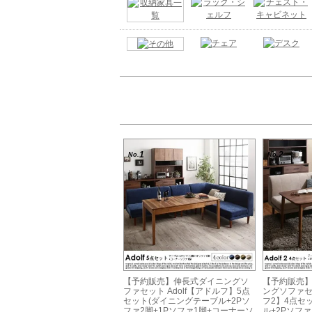
1
2
No.
No.
【予約販売】伸長式ダイニングソ
【予約販売
ファセット Adolf【アドルフ】5点
ングソファセッ
セット(ダイニングテーブル+2Pソ
フ2】4点セ
ファ2脚+1Pソファ1脚+コーナーソ
ル+2Pソファ