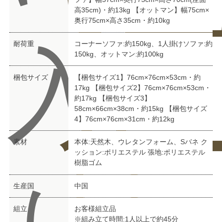
い
ュ
高35cm)・約13kg 【オットマン】幅75cm×
奥行75cm×高さ35cm・約10kg
入
耐荷重
コーナーソファ:約150kg、1人掛けソファ:約
150kg、オットマン:約100kg
梱包サイズ
【梱包サイズ1】76cm×76cm×53cm・約
17kg 【梱包サイズ2】76cm×76cm×53cm・
合
ー
約17kg 【梱包サイズ3】
58cm×66cm×38cm・約15kg 【梱包サイズ
4】76cm×76cm×31cm・約12kg
素材
本体:天然木、ウレタンフォーム、Sバネ ク
ッション:ポリエステル 張地:ポリエステル
樹脂ゴム
生産国
中国
組立
お客様組立品
※組み立て時間:1人以上で約45分