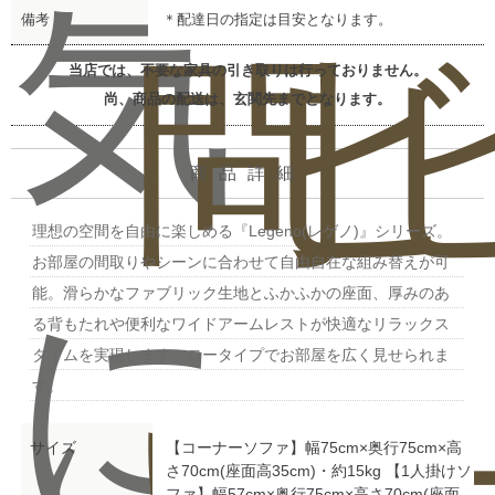
気
備考
＊配達日の指定は目安となります。
問
ビ
当店では、不要な家具の引き取りは行っておりません。
尚、商品の配送は、玄関先までとなります。
商品詳細
理想の空間を自由に楽しめる『Legeno(レゲノ)』シリーズ。
お部屋の間取りやシーンに合わせて自由自在な組み替えが可
に
能。滑らかなファブリック生地とふかふかの座面、厚みのあ
る背もたれや便利なワイドアームレストが快適なリラックス
タイムを実現します。ロータイプでお部屋を広く見せられま
す。
サイズ
【コーナーソファ】幅75cm×奥行75cm×高
さ70cm(座面高35cm)・約15kg 【1人掛けソ
ファ】幅57cm×奥行75cm×高さ70cm(座面