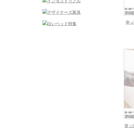
突っ
突っ