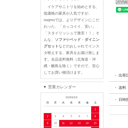
イケアやニトリを始めとする、
低価格の家具が人気ですが、
nuqmoでは、よりデザインにこだ
わった、「カッコイイ、安い」
「スタイリッシュで激安！！」そ
んな、
ソファ
や
ベッド
・
ダイニン
グセット
などのおしゃれでインス
タ映えする、家具をお届け致しま
す。全品送料無料（北海道・沖
縄・離島を除く）ですので、安心
してお買い物頂けます。
・ 出荷
▼ 営業カレンダー
・ 送料
2026年8月
・ 日時
日
月
火
水
木
金
土
1
2
3
4
5
6
7
8
9
10
11
12
13
14
15