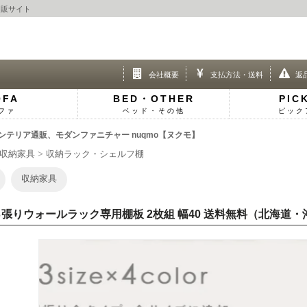
通販サイト
会社概要
支払方法・送料
返
OFA
BED・OTHER
PIC
ファ
ベッド・その他
ピック
ンテリア通販、モダンファニチャー nuqmo【ヌクモ】
収納家具
収納ラック・シェルフ棚
収納家具
張りウォールラック専用棚板 2枚組 幅40 送料無料（北海道