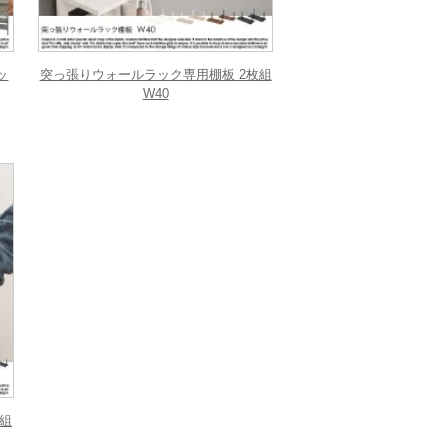
ッ
突っ張りウォールラック専用棚板 2枚組
W40
組