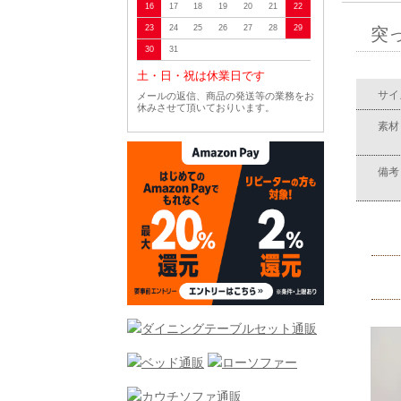
16
17
18
19
20
21
22
23
24
25
26
27
28
29
突
30
31
土・日・祝は休業日です
サイ
メールの返信、商品の発送等の業務をお
休みさせて頂いておりいます。
素材
備考