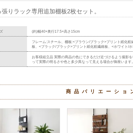
っ張りラック専用追加棚板2枚セット。
ズ
(約)幅40×奥行17.5×高さ15cm
フレーム:スチール、棚板:<ブラウン/ブラック>プリント紙化
板、<ブラック/ブラック>プリント紙化粧繊維板、<ホワイト/
お客様組立品 実際の商品の色にできるだけ近づけるよう撮影を
って実際の明るさや色と多少異なって見える場合が御座います
商品バリエーショ