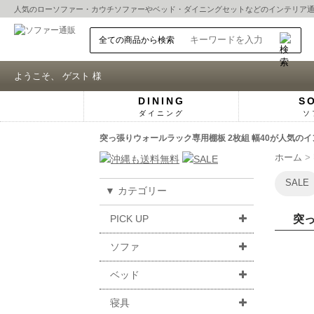
人気の
ローソファー
・
カウチソファー
や
ベッド
・
ダイニングセット
などのインテリア
ようこそ、 ゲスト 様
DINING
S
ダイニング
ソ
突っ張りウォールラック専用棚板 2枚組 幅40が人気のイ
ホーム
SALE
▼ カテゴリー
PICK UP
突っ
ソファ
ベッド
寝具