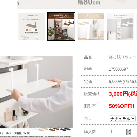
品名
突っ張りウォール
型番
175808697
定価
6,000円(税込6,
3,000円(税
販売価格
50%OFF!!
割引率
カラー
購入数