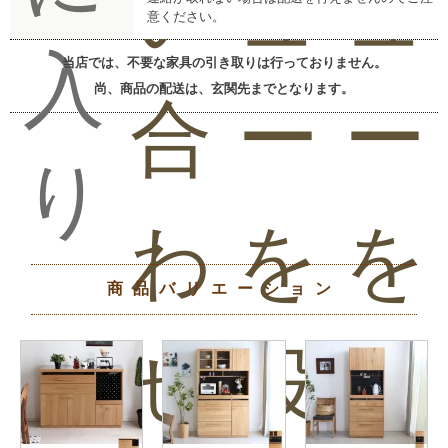
い
ュ
ュ
意ください。
入
当店では、不要な家具の引き取りは行っておりません。
尚、商品の配送は、玄関先までとなります。
合
ー
ー
り
わ
を
を
商品バリエーション
せ
投
見