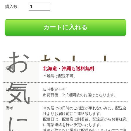
購入数
お
お
レ
レ
送料
北海道・沖縄も送料無料
＊離島は配送不可。
気
問
ビ
ビ
日時指定
日時指定不可
出荷日後、1~2週間後のお届けとなります。
備考
※お届けの日時のご指定が承れない為に、配送会
に
社よりお届け前にご連絡致します。
配達日は、配達店に到着後、配達店からお客様宛
に電話連絡を行い決定いたします。
連絡が取れない場合は配送を行えませんのでご注