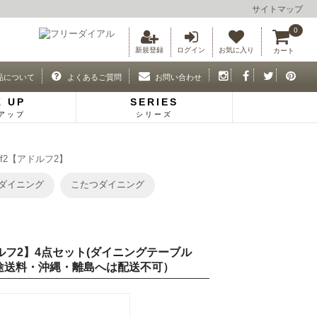
サイトマップ
0
新規登録
ログイン
お気に入り
カート
品について
よくあるご質問
お問い合わせ
K UP
SERIES
アップ
シリーズ
f2【アドルフ2】
ダイニング
こたつダイニング
ルフ2】4点セット(ダイニングテーブル
海道別途送料・沖縄・離島へは配送不可）