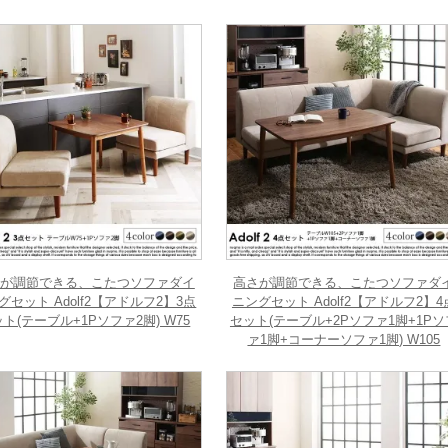
が調節できる、こたつソファダイ
高さが調節できる、こたつソファダ
グセット Adolf2【アドルフ2】3点
ニングセット Adolf2【アドルフ2】4
ト(テーブル+1Pソファ2脚) W75
セット(テーブル+2Pソファ1脚+1Pソ
ァ1脚+コーナーソファ1脚) W105