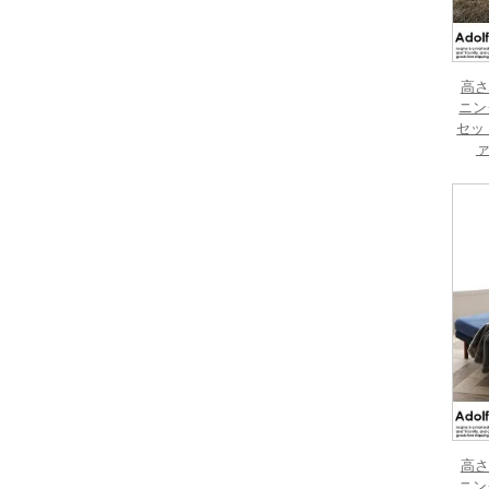
高さ
ニン
セッ
ァ
高さ
ニン