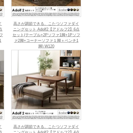
イ
高さが調節できる、こたつソファダイ
点
ニングセット Adolf2【アドルフ2】6点
フ
セット(テーブル+2Pソファ1脚+1Pソフ
1
ァ2脚+コーナーソファ１脚＋ベンチ1
脚) W120
イ
高さが調節できる、こたつソファダイ
点
ニングセット Adolf2【アドルフ2】4点