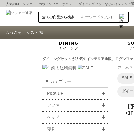
人気の
ローソファー
・
カウチソファー
や
ベッド
・
ダイニングセット
などのインテリア
ようこそ、 ゲスト 様
DINING
S
ダイニング
ソ
ダイニングセット が人気のインテリア通販、モダンファニ
ホーム
SALE
▼ カテゴリー
ダイニ
PICK UP
ソファ
【予
+1
ベッド
寝具