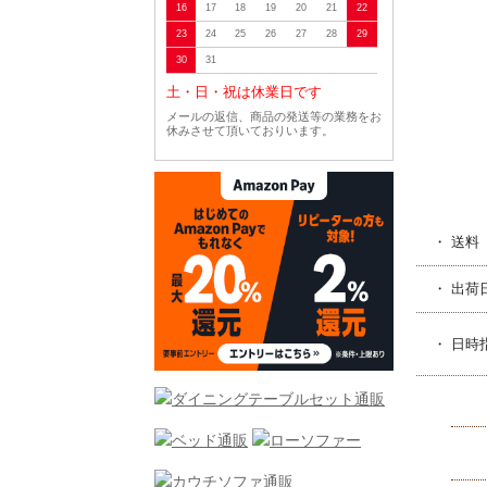
16
17
18
19
20
21
22
23
24
25
26
27
28
29
30
31
土・日・祝は休業日です
メールの返信、商品の発送等の業務をお
休みさせて頂いておりいます。
・ 送料
・ 出荷
・ 日時