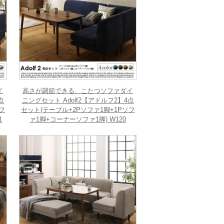
イ
高さが調節できる、こたつソファダイ
点
ニングセット Adolf2【アドルフ2】4点
フ
セット(テーブル+2Pソファ1脚+1Pソフ
1
ァ1脚+コーナーソファ1脚) W120