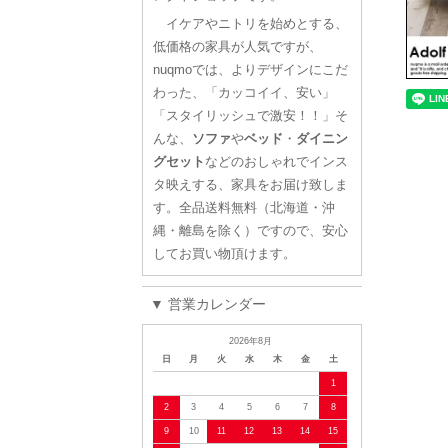
イケアやニトリを始めとする、
低価格の家具が人気ですが、
nuqmoでは、よりデザインにこだ
わった、「カッコイイ、安い」
「スタイリッシュで激安！！」そ
んな、
ソファ
や
ベッド
・
ダイニン
グセット
などのおしゃれでインス
タ映えする、家具をお届け致しま
す。全品送料無料（北海道・沖
縄・離島を除く）ですので、安心
してお買い物頂けます。
▼ 営業カレンダー
2026年8月
日
月
火
水
木
金
土
1
2
3
4
5
6
7
8
9
10
11
12
13
14
15