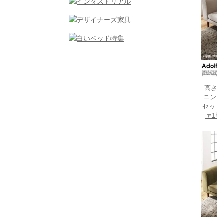
高さ
ニン
セッ
ァ1