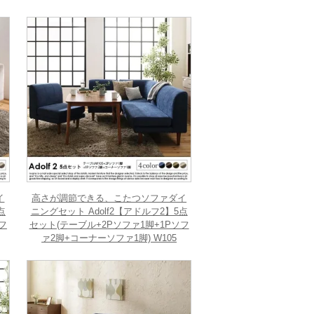
イ
高さが調節できる、こたつソファダイ
点
ニングセット Adolf2【アドルフ2】5点
フ
セット(テーブル+2Pソファ1脚+1Pソフ
ァ2脚+コーナーソファ1脚) W105