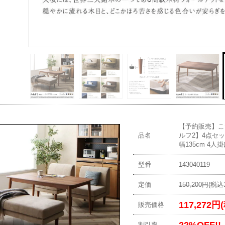
【予約販売】こた
品名
ルフ2】4点セッ
幅135cm 4人
型番
143040119
定価
150,200円(税込1
117,272円
販売価格
22%OFF!!
割引率