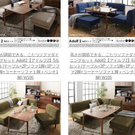
が調節できる、こたつソファダイ
高さが調節できる、こたつソファダ
グセット Adolf2【アドルフ2】5点
ニングセット Adolf2【アドルフ2】6
ト(テーブル+2Pソファ1脚+1Pソフ
セット(テーブル+2Pソファ1脚+1Pソ
脚+コーナーソファ１脚＋ベンチ1
ァ2脚+コーナーソファ１脚＋ベンチ
脚) W105
脚) W105