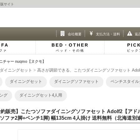
通販サイト
会社概要
支払方法・送料
返
OFA
BED・OTHER
PIC
ファ
ベッド・その他
ピック
チャー nuqmo【ヌクモ】
ダイニングセット
高さが調節できる、こたつダイニングソファセット Adol
ダイニングセット
ダイニングソファセット
ベンチスタイル
ング
ダイニングセット4人用
約販売】こたつソファダイニングソファセット Adolf2【アド
Pソファ2脚+ベンチ1脚) 幅135cm 4人掛け 送料無料（北