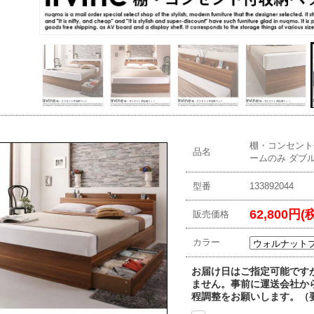
棚・コンセント付
品名
ームのみ ダブ
型番
133892044
62,800円(
販売価格
カラー
お届け日はご指定可能です
ません。事前に運送会社か
程調整をお願いします。（