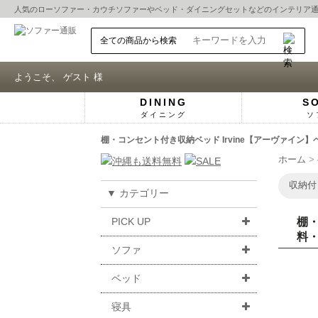
人気の
ローソファー
・
カウチソファー
や
ベッド
・
ダイニングセット
などのインテリア
ようこそ、 ゲスト 様
DINING
S
ダイニング
ソ
棚・コンセント付き収納ベッド Irvine【アーヴァイン
ホーム
収納付
▼ カテゴリー
PICK UP
棚・
料
ソファ
ベッド
寝具