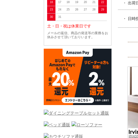
16
17
18
19
20
21
22
・ 出荷
23
24
25
26
27
28
29
30
31
・ 日時
土・日・祝は休業日です
メールの返信、商品の発送等の業務をお
休みさせて頂いておりいます。