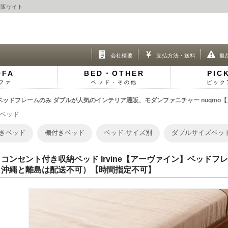
通販サイト
会社概要
支払方法・送料
返
OFA
BED・OTHER
PIC
ファ
ベッド・その他
ピック
】ベッドフレームのみ ダブルが人気のインテリア通販、モダンファニチャー nuqmo
ベッド
きベッド
棚付きベッド
ベッド-サイズ別
ダブルサイズベッ
コンセント付き収納ベッド Irvine【アーヴァイン】ベッドフ
・沖縄と離島は配送不可）【時間指定不可】