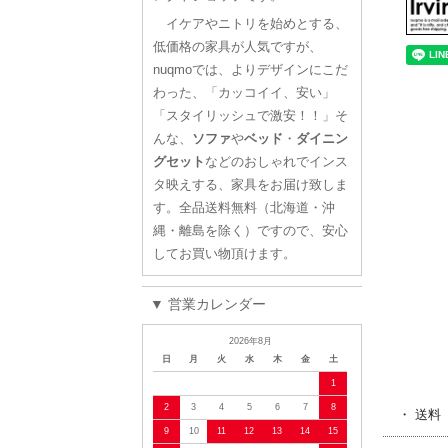
イケアやニトリを始めとする、
低価格の家具が人気ですが、
nuqmoでは、よりデザインにこだ
わった、「カッコイイ、安い」
「スタイリッシュで激安！！」そ
んな、
ソファ
や
ベッド
・
ダイニン
グセット
などのおしゃれでインス
タ映えする、家具をお届け致しま
す。全品送料無料（北海道・沖
縄・離島を除く）ですので、安心
してお買い物頂けます。
▼ 営業カレンダー
2026年8月
日
月
火
水
木
金
土
1
2
3
4
5
6
7
8
・ 送料
9
10
11
12
13
14
15