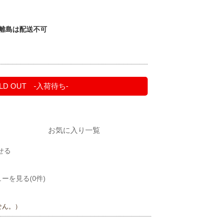
・離島は配送不可
）
LD OUT -入荷待ち-
お気に入り一覧
せる
ーを見る(0件)
せん。）