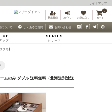
サイトマップ
0
新規登録
ログイン
お気に入り
カート
品について
よくあるご質問
お問い合わせ
K UP
SERIES
アップ
シリーズ
【ヌクモ】
ド
レームのみ ダブル 送料無料（北海道別途送