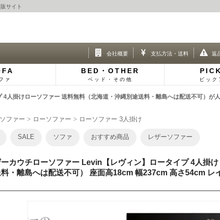
通販サイト
会社概要
支払方法・送料
返
OFA
BED・OTHER
PIC
ファ
ベッド・その他
ピック
イプ 4人掛けローソファー 送料無料（北海道・沖縄別途送料・離島へは配送不可）が人
ソファー
ローソファー
ローソファー 3人掛け
SALE
ソファ
おすすめ商品
レザーソファー
ーカウチローソファー Levin【レヴィン】ロータイプ 4人掛
料・離島へは配送不可） 座面高18cm 幅237cm 高さ54c