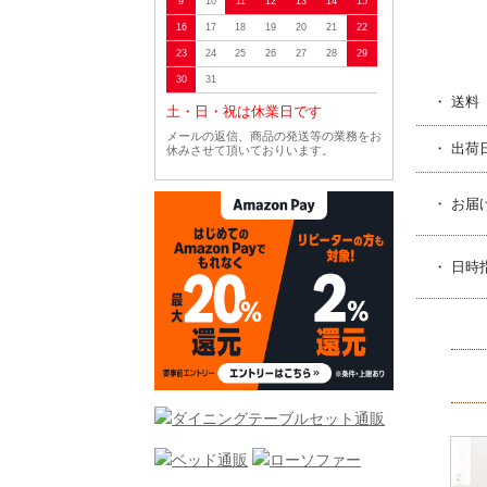
9
10
11
12
13
14
15
16
17
18
19
20
21
22
23
24
25
26
27
28
29
30
31
・ 送料
土・日・祝は休業日です
メールの返信、商品の発送等の業務をお
・ 出荷
休みさせて頂いておりいます。
・ お届
・ 日時