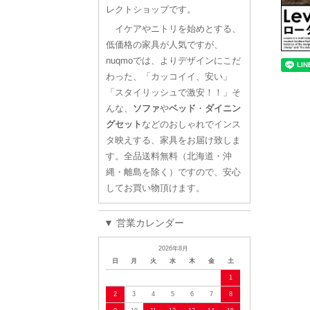
レクトショップです。
イケアやニトリを始めとする、
低価格の家具が人気ですが、
nuqmoでは、よりデザインにこだ
わった、「カッコイイ、安い」
「スタイリッシュで激安！！」そ
んな、
ソファ
や
ベッド
・
ダイニン
グセット
などのおしゃれでインス
タ映えする、家具をお届け致しま
す。全品送料無料（北海道・沖
縄・離島を除く）ですので、安心
してお買い物頂けます。
▼ 営業カレンダー
2026年8月
日
月
火
水
木
金
土
1
2
3
4
5
6
7
8