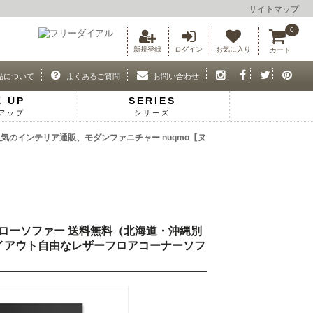
サイトマップ
0
新規登録
ログイン
お気に入り
カート
品について
よくあるご質問
お問い合わせ
K UP
SERIES
アップ
シリーズ
気のインテリア通販、モダンファニチャー nuqmo【ヌ
けローソファー 送料無料（北海道・沖縄別
m レイアウト自由なレザーフロアコーナーソフ