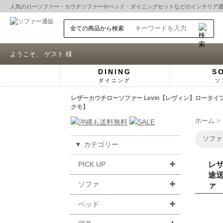
人気の
ローソファー
・
カウチソファー
や
ベッド
・
ダイニングセット
などのインテリア
ようこそ、 ゲスト 様
DINING
S
ダイニング
ソ
レザーカウチローソファー Levin【レヴィン】ロータ
クモ】
ホーム
ソファ
▼ カテゴリー
PICK UP
レザ
途送
ソファ
ァ
ベッド