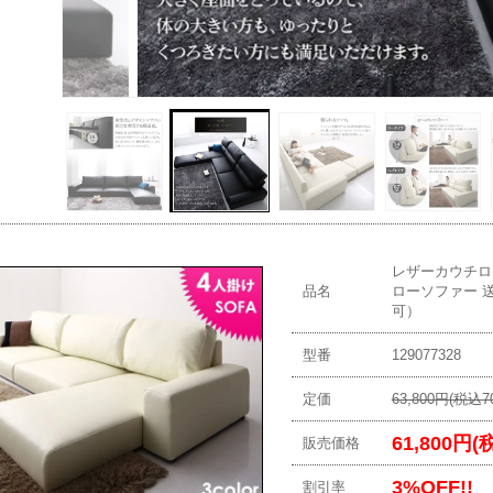
レザーカウチロー
品名
ローソファー 
可）
型番
129077328
定価
63,800円(税込70
61,800円(
販売価格
3%OFF!!
割引率