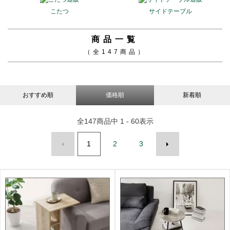
こたつ
サイドテーブル
商品一覧
（全147商品）
おすすめ順
価格順
新着順
全
147
商品中
1 - 60
表示
1
2
3