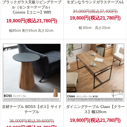
ブラックガラス天板リビングテーブ
モダンなラウンドガラステーブルL
ル（センターテーブル）
34,000円(税込37,400円)
Connie【コニー】W85
19,800円(税込21,780円)
19,800円(税込21,780円)
幅 60cm 高さ33cm
幅85cm 奥行45cm 高さ32cm
45
古材テーブル BOSS【ボス】サイド
ダイニングテーブル Claes【クラー
テーブル
ス】幅120cm
19,800円(税込21,780円)
36,000円(税込39,600円)