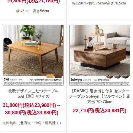
19,800円(税込21,780円)
幅120cm×奥行75cm×高さ70.5cm
幅 45cm 高さ56cm
北欧デザインこたつテーブル
【RASIK】引き出し付き センター
SAI【彩】4サイズ
テーブル Solwyn【ソルウィン】正
方形 70×70cm
21,800円(税込23,980円)～
22,710円(税込24,981円)
30,800円(税込33,880円)
送料無料（北海道・沖縄・離島除く）