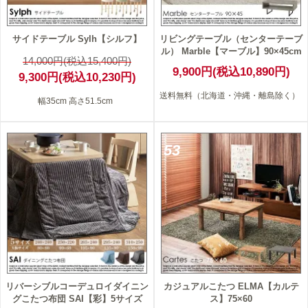
サイドテーブル Sylh【シルフ】
リビングテーブル（センターテーブ
ル） Marble【マーブル】90×45cm
14,000円(税込15,400円)
9,900円(税込10,890円)
9,300円(税込10,230円)
送料無料（北海道・沖縄・離島除く）
幅35cm 高さ51.5cm
53
リバーシブルコーデュロイダイニン
カジュアルこたつ ELMA【カルテ
グこたつ布団 SAI【彩】5サイズ
ス】75×60