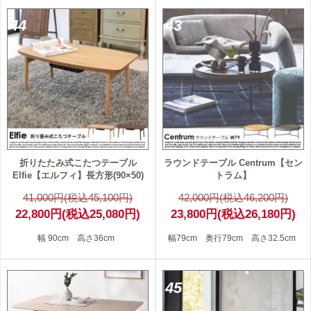
44
43
折りたたみ式こたつテーブル
ラウンドテーブル Centrum【セン
Elfie【エルフィ】長方形(90×50)
トラム】
41,000円(税込45,100円)
42,000円(税込46,200円)
22,800円(税込25,080円)
23,800円(税込26,180円)
幅 90cm 高さ36cm
幅79cm 奥行79cm 高さ32.5cm
45