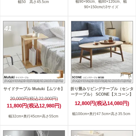
幅90×90cm、幅80×120cm、幅
幅50 高さ45.5cm
90×150cmの3サイズ
41
サイドテーブル Mutuki【ムツキ】
折り畳みリビングテーブル（センタ
ーテーブル） SCONE【スコーン】
20,000円(税込22,000円)
12,800円(税込14,080円)
11,800円(税込12,980円)
幅100cm×奥行47.5cm×高さ35.5cm
幅32cm×奥行45cm×高さ55cm