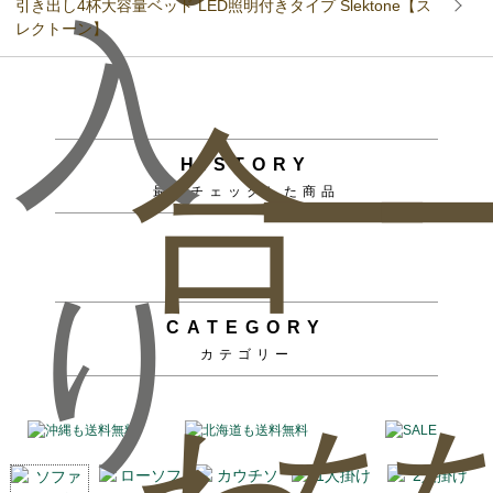
引き出し4杯大容量ベッド LED照明付きタイプ Slektone【ス
入
レクトーン】
合
ー
HISTORY
最近チェックした商品
り
CATEGORY
カテゴリー