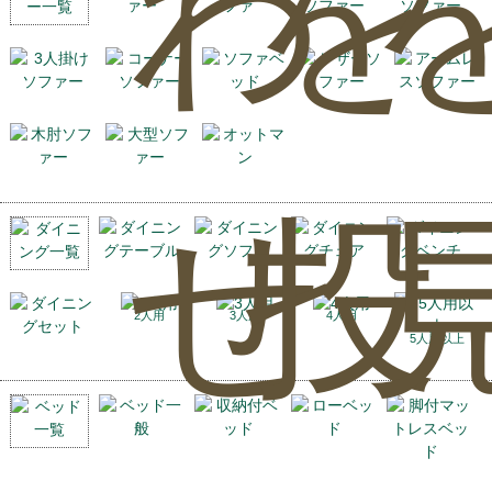
わ
を
せ
投
2人用
3人用
4人用
5人用以上