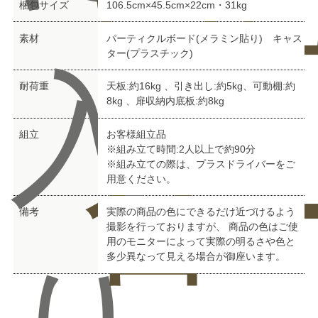
い
ュ
梱包サイズ
106.5cm×45.5cm×22cm・31kg
素材
パーティクルボード(メラミン貼り) キャス
ター(プラスチック)
入
耐荷重
天板:約16kg 、引き出し:約5kg、可動棚:約
8kg 、扉収納内底板:約8kg
組立
お客様組立品
合
ー
※組み立て時間:2人以上で約90分
※組み立ての際は、プラスドライバーをご
用意ください。
備考
実際の商品の色にできるだけ近づけるよう
撮影を行っておりますが、 商品の色はご使
用のモニターによって実際の明るさや色と
多少異なって見える場合が御座います。