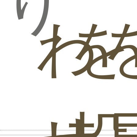
り
わ
を