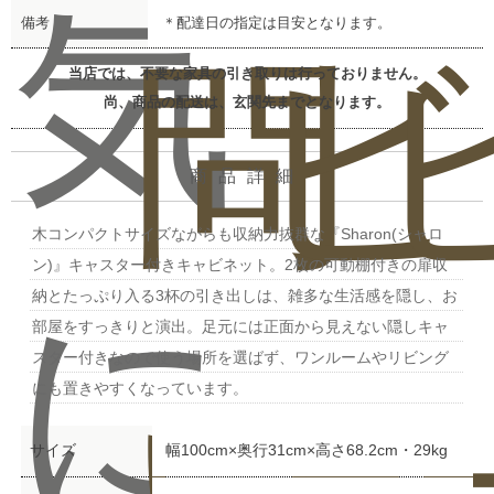
気
備考
＊配達日の指定は目安となります。
問
ビ
当店では、不要な家具の引き取りは行っておりません。
尚、商品の配送は、玄関先までとなります。
商品詳細
木コンパクトサイズながらも収納力抜群な『Sharon(シャロ
ン)』キャスター付きキャビネット。2枚の可動棚付きの扉収
に
納とたっぷり入る3杯の引き出しは、雑多な生活感を隠し、お
部屋をすっきりと演出。足元には正面から見えない隠しキャ
スター付きなので使う場所を選ばず、ワンルームやリビング
にも置きやすくなっています。
サイズ
幅100cm×奥行31cm×高さ68.2cm・29kg