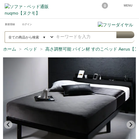
0
MENU
新規登録
ログイン
ホーム
ベッド
高さ調整可能 パイン材 すのこベッド Aerus【