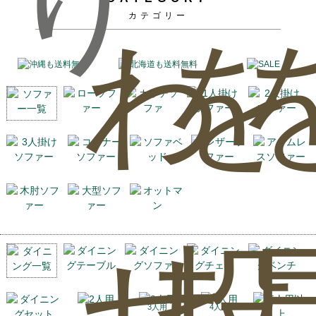
り
カテゴリー
わ
を
せ
投
2人用
3人用
4人用