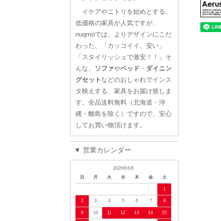
イケアやニトリを始めとする、
低価格の家具が人気ですが、
nuqmoでは、よりデザインにこだ
わった、「カッコイイ、安い」
「スタイリッシュで激安！！」そ
んな、
ソファ
や
ベッド
・
ダイニン
グセット
などのおしゃれでインス
タ映えする、家具をお届け致しま
す。全品送料無料（北海道・沖
縄・離島を除く）ですので、安心
してお買い物頂けます。
▼ 営業カレンダー
2026年8月
日
月
火
水
木
金
土
1
2
3
4
5
6
7
8
9
10
11
12
13
14
15