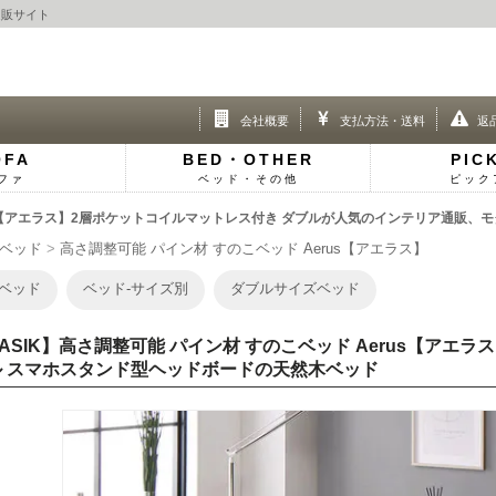
通販サイト
会社概要
支払方法・送料
返
OFA
BED・OTHER
PIC
ファ
ベッド・その他
ピック
rus【アエラス】2層ポケットコイルマットレス付き ダブルが人気のインテリア通販、モ
ベッド
高さ調整可能 パイン材 すのこベッド Aerus【アエラス】
ベッド
ベッド-サイズ別
ダブルサイズベッド
ASIK】高さ調整可能 パイン材 すのこベッド Aerus【アエ
ル スマホスタンド型ヘッドボードの天然木ベッド