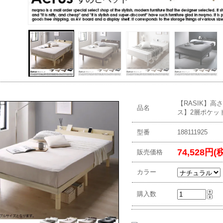
【RASIK】高
品名
ス】2層ポケッ
型番
188111925
74,528円(
販売価格
カラー
購入数