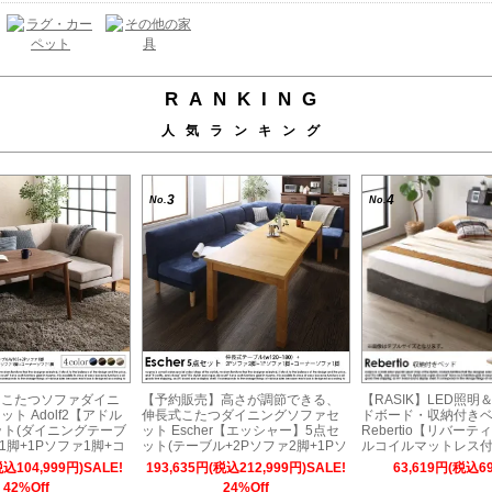
RANKING
人気ランキング
3
4
No.
No.
】こたつソファダイニ
【予約販売】高さが調節できる、
【RASIK】LED照
ト Adolf2【アドル
伸長式こたつダイニングソファセ
ドボード・収納付き
ット(ダイニングテーブ
ット Escher【エッシャー】5点セ
Rebertio【リバー
1脚+1Pソファ1脚+コ
ット(テーブル+2Pソファ2脚+1Pソ
ルコイルマットレス付
脚) 幅105cm 4人掛
ファ1脚+コーナーソファ1脚) 幅
税込104,999円)SALE!
193,635円(税込212,999円)SALE!
63,619円(税込69
120-180cm 6人掛け
42%Off
24%Off