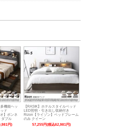
5
No.
明＆多機能ヘッ
【RASIK】ホテルスタイルベッド
ベッド
LED照明・引き出し収納付き
ティオ】ボンネ
Rizon【ライゾン】ベッドフレーム
 ダブル
のみ クイーン
,981円)
57,255円(税込62,981円)