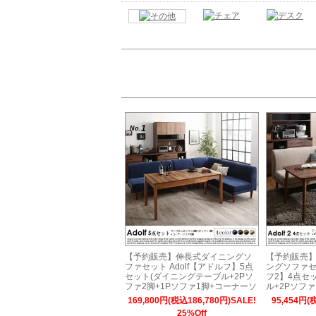
1
2
No.
No.
【予約販売】伸長式ダイニングソ
【予約販売
ファセット Adolf【アドルフ】5点
ングソファセッ
セット(ダイニングテーブル+2Pソ
フ2】4点セ
ファ2脚+1Pソファ1脚+コーナーソ
ル+2Pソファ
ファ1脚) 幅120-180cm 6人掛け
ーナーソファ1
169,800円(税込186,780円)SALE!
95,454円(
け
25%Off