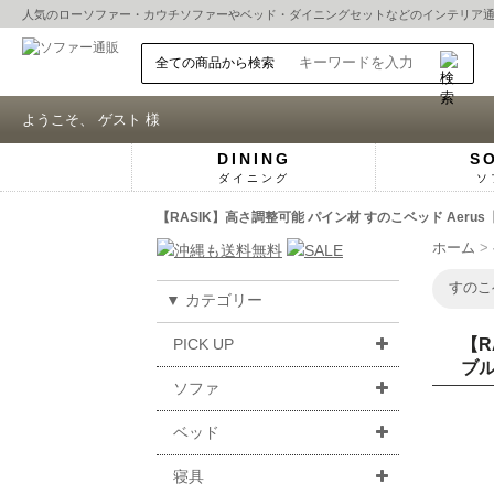
人気の
ローソファー
・
カウチソファー
や
ベッド
・
ダイニングセット
などのインテリア
ようこそ、 ゲスト 様
DINING
S
ダイニング
ソ
【RASIK】高さ調整可能 パイン材 すのこベッド Ae
ホーム
すのこ
▼ カテゴリー
PICK UP
【R
ブ
ソファ
ベッド
寝具