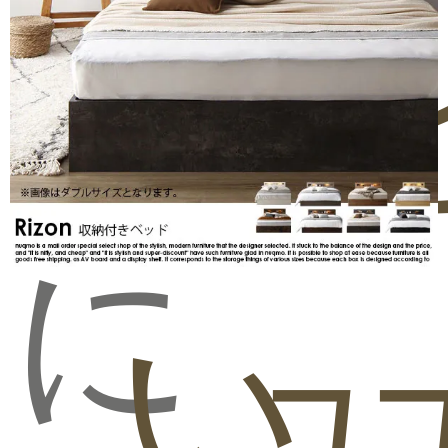
気
問
ビ
に
い
ュ