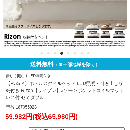
送料無料
（※一部地域を除く）
優しく照らすLED照明付き
【RASIK】ホテルスタイルベッド LED照明・引き出し収
納付き Rizon【ライゾン】3ゾーンポケットコイルマット
レス付 セミダブル
型番 187055928
59,982円(税込65,980円)