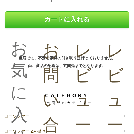
お
お
レ
レ
当店では、不要な家具の引き取りは行っておりません。
気
尚、商品の配送は、玄関先までとなります。
問
ビ
ビ
に
い
ュ
ュ
CATEGORY
この商品のカテゴリー
入
ローソファー
合
ー
ー
ローソファー 2人掛け