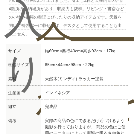
入
わい深い雰囲気に仕上げました。引出し3杯と天板内部の合計
4箇所の収納場所があり、収納力も抜群。リビング・書斎など
の小物や書籍の整理にぴったりの収納アイテムです。天板を
合
ー
開いて補強バーに載せれば、デスクとして使用することも出
来ません。
サイズ
幅60cm×奥行40cm×高さ92cm・17kg
り
梱包サイズ
65cm×44cm×98cm・22kg
素材
天然木(ミンディ) ラッカー塗装
わ
を
生産国
インドネシア
組立
完成品
備考
実際の商品の色にできるだけ近づけるよう
撮影を行っておりますが、 商品の色はご使
用のモニターによって実際の明るさや色と