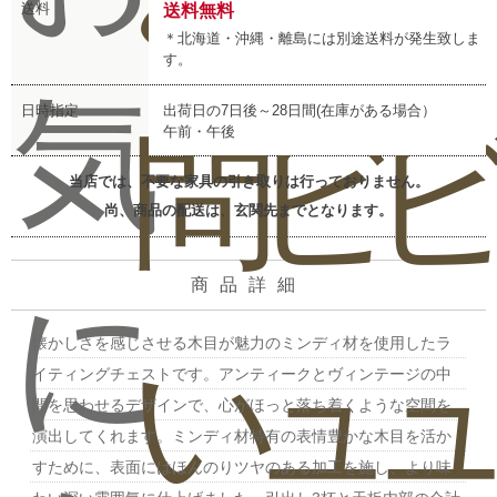
送料
送料無料
＊北海道・沖縄・離島には別途送料が発生致しま
す。
気
日時指定
出荷日の7日後～28日間(在庫がある場合）
問
ビ
午前・午後
当店では、不要な家具の引き取りは行っておりません。
尚、商品の配送は、玄関先までとなります。
商品詳細
に
懐かしさを感じさせる木目が魅力のミンディ材を使用したラ
い
ュ
イティングチェストです。アンティークとヴィンテージの中
間を思わせるデザインで、心がほっと落ち着くような空間を
演出してくれます。ミンディ材特有の表情豊かな木目を活か
すために、表面にはほんのりツヤのある加工を施し、より味