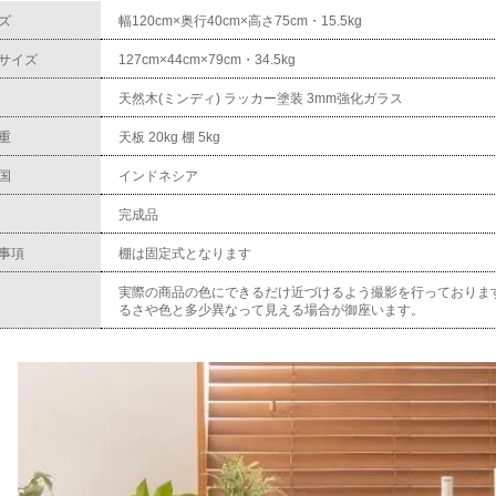
ズ
幅120cm×奥行40cm×高さ75cm・15.5kg
サイズ
127cm×44cm×79cm・34.5kg
天然木(ミンディ) ラッカー塗装 3mm強化ガラス
重
天板 20kg 棚 5kg
国
インドネシア
完成品
事項
棚は固定式となります
実際の商品の色にできるだけ近づけるよう撮影を行っておりま
るさや色と多少異なって見える場合が御座います。