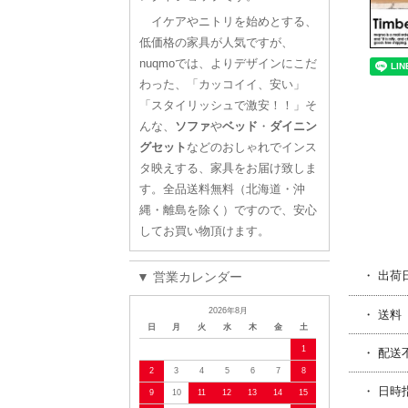
イケアやニトリを始めとする、
低価格の家具が人気ですが、
nuqmoでは、よりデザインにこだ
わった、「カッコイイ、安い」
「スタイリッシュで激安！！」そ
んな、
ソファ
や
ベッド
・
ダイニン
グセット
などのおしゃれでインス
タ映えする、家具をお届け致しま
す。全品送料無料（北海道・沖
縄・離島を除く）ですので、安心
してお買い物頂けます。
・ 出荷
▼ 営業カレンダー
2026年8月
・ 送料
日
月
火
水
木
金
土
1
・ 配送
2
3
4
5
6
7
8
・ 日時
9
10
11
12
13
14
15