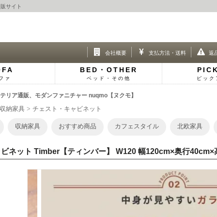
通販サイト
会社概要
支払方法・送料
返
OFA
BED・OTHER
PIC
ファ
ベッド・その他
ピック
インテリア通販、モダンファニチャー nuqmo【ヌクモ】
収納家具
チェスト・キャビネット
収納家具
おすすめ商品
カフェスタイル
北欧家具
ビネット Timber【ティンバー】 W120 幅120cm×奥行40cm×