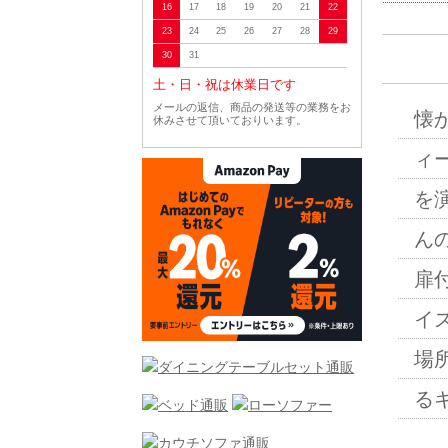
16
17
18
19
20
21
22
23
24
25
26
27
28
29
30
31
土・日・祝は休業日です
メールの返信、商品の発送等の業務をお
懐
休みさせて頂いておりいます。
ィ
を
ん
扉
イ
場
る