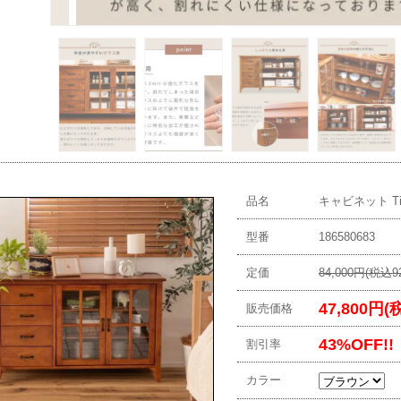
品名
キャビネット Ti
型番
186580683
定価
84,000円(税込92
47,800円(
販売価格
43%OFF!!
割引率
カラー