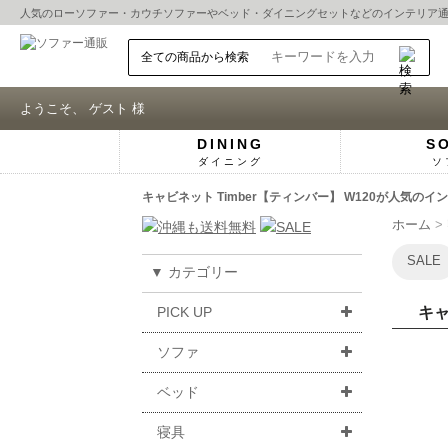
人気の
ローソファー
・
カウチソファー
や
ベッド
・
ダイニングセット
などのインテリア
ようこそ、 ゲスト 様
DINING
S
ダイニング
ソ
キャビネット Timber【ティンバー】 W120が人気の
ホーム
SALE
▼ カテゴリー
PICK UP
キャ
ソファ
ベッド
寝具