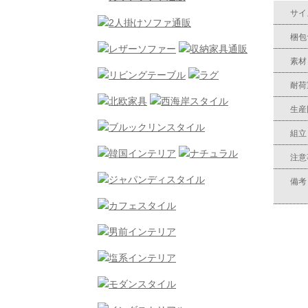
サイ
梱包
素材
耐荷
生産
組立
注意
備考