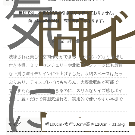
気
問
ビ
当店では、不要な家具の引き取りは行っておりません。
尚、商品の配送は、玄関先までとなります。
商品詳細
洗練された美しい空間作りができる『Lykke(ルゲ)』引き出し
付き本棚。ミッドセンチュリーや北欧ヴィンテージにも最適
に
な上質さ漂うデザインに仕上げました。収納スペースはたっ
ぷりあり、ディスプレイはもちろん、大容量収納が可能で
す。またたっぷり収納できるのに、スリムなサイズ感もポイ
い
ュ
ント。置くだけで雰囲気溢れる、実用的で使いやすい本棚で
す。
サイズ
幅100cm×奥行30cm×高さ110cm・31.5kg