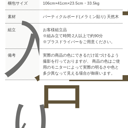
梱包サイズ
106cm×41cm×23.5cm・33.5kg
素材
パーティクルボード(メラミン貼り) 天然木
入
組立
お客様組立品
※組み立て時間:2人以上で約90分
※プラスドライバーをご用意ください。
合
ー
備考
実際の商品の色にできるだけ近づけるよう
撮影を行っておりますが、 商品の色はご使
用のモニターによって実際の明るさや色と
多少異なって見える場合が御座います。
り