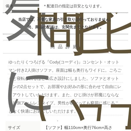
気
問
ビ
備考
＊配達日の指定は目安となります。
当店では、不要な家具の引き取りは行っておりません。
尚、商品の配送は、玄関先までとなります。
商品詳細
に
ゆったりくつろげる『Cody(コーディ)』コンセント・オット
マン付き2人掛けソファ。座面は幅も奥行もワイドに。ごろご
ろと寝転がれるほどの広さ設計にしました。ソファとオット
い
ュ
マンの2点セットで、お部屋やお好みの形に合わせて自由にレ
イアウトしていただけます。また、ひじ掛けが邪魔にならな
い片側アームレスタイプ。男性が横なっても窮屈に感じるこ
となく快適にお過ごしいただけます。
サイズ
【ソファ】幅110cm×奥行76cm×高さ