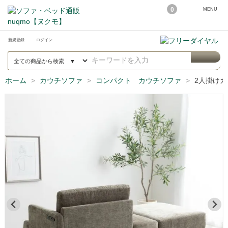
0
MENU
新規登録
ログイン
ホーム
カウチソファ
コンパクト カウチソファ
2人掛けカ