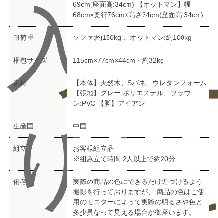
入
69cm(座面高:34cm) 【オットマン】幅
68cm×奥行76cm×高さ34cm(座面高:34cm)
耐荷重
ソファ:約150kg 、オットマン:約100kg
合
ー
梱包サイズ
115cm×77cm×44cm・約32kg
素材
【本体】天然木、Sバネ、ウレタンフォーム
【張地】グレー:ポリエステル、ブラウ
ン:PVC 【脚】アイアン
り
生産国
中国
組立
お客様組立品
※組み立て時間:2人以上で約20分
備考
実際の商品の色にできるだけ近づけるよう
撮影を行っておりますが、 商品の色はご使
用のモニターによって実際の明るさや色と
多少異なって見える場合が御座います。