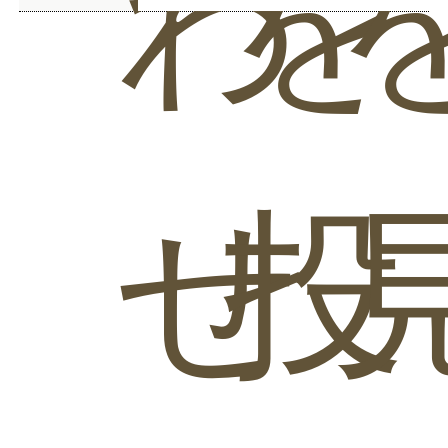
わ
を
せ
投